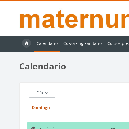
Salta al contenido principal
Calendario
Coworking sanitario
Cursos pre
Calendario
Día
Domingo