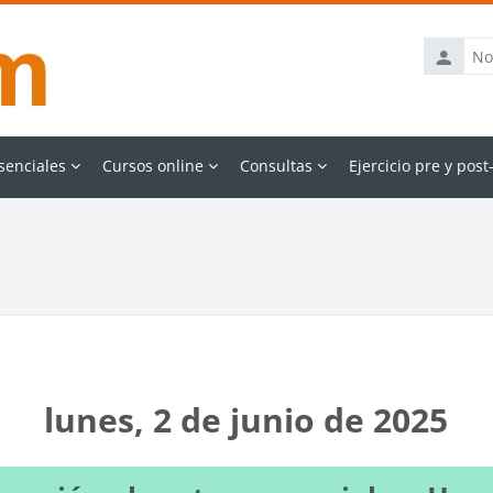
Nombre
de
usuario
senciales
Cursos online
Consultas
Ejercicio pre y post
lunes, 2 de junio de 2025