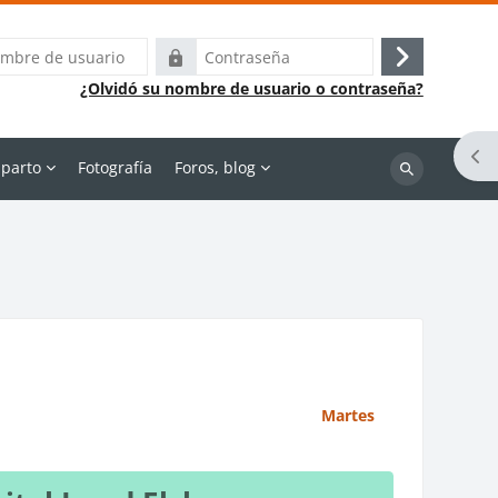
Contraseña
Acceder
¿Olvidó su nombre de usuario o contraseña?
Abr
-parto
Fotografía
Foros, blog
Buscar
cursos
Martes