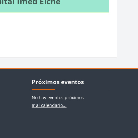
ital Imed Elche
Bloques
Salta Próximos eventos
Próximos eventos
No hay eventos próximos
Ir al calendario...