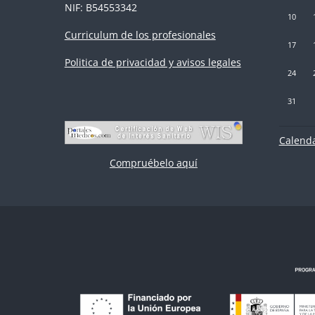
NIF: B54553342
Sin event
Si
10
Curriculum de los profesionales
Sin event
Si
17
Politica de privacidad y avisos legales
Sin event
Si
24
Sin event
31
Calenda
Compruébelo aquí