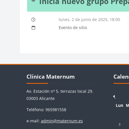
Inicia nuevo grupo Prep
lunes, 2 de junio de 2025, 18:00
Evento de sitio
Bloques
Bloq
Salta Clínica Maternum
Salta Cale
Clínica Maternum
Calen
Av. Estación nº 5, terrazas local 29.
03003 Alicante
Lunes
M
Lun
M
Teléfono: 965981558
e-mail:
admin@maternum.es
Sin event
Si
3