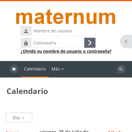
Salta al contenido principal
Nombre
de
Abr
Contraseña
usuario
Acceder
¿Olvidó su nombre de usuario o contraseña?
Calendario
Más
Buscar
cursos
Calendario
Día
viernes, 25 de julio de