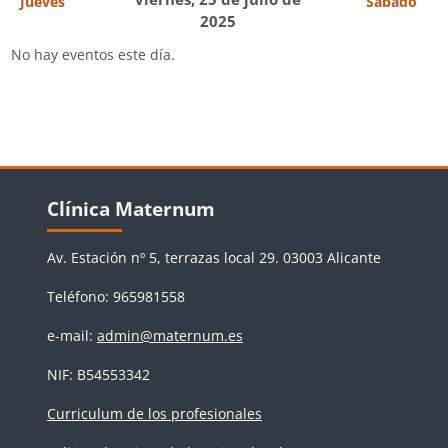
Jueves
Sábado
2025
No hay eventos este día.
Bloques
Salta Clínica Maternum
Clínica Maternum
Av. Estación nº 5, terrazas local 29. 03003 Alicante
Teléfono: 965981558
e-mail:
admin@maternum.es
NIF: B54553342
Curriculum de los profesionales