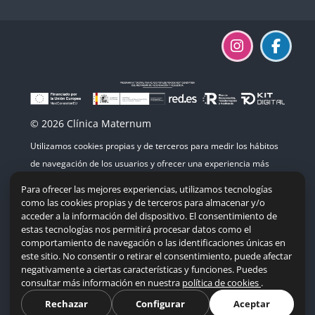
© 2026 Clínica Maternum
Utilizamos cookies propias y de terceros para medir los hábitos
de navegación de los usuarios y ofrecer una experiencia más
agradable. Si continúas navegando, consideramos que aceptas
Para ofrecer las mejores experiencias, utilizamos tecnologías
su uso.
como las cookies propias y de terceros para almacenar y/o
acceder a la información del dispositivo. El consentimiento de
estas tecnologías nos permitirá procesar datos como el
comportamiento de navegación o las identificaciones únicas en
este sitio. No consentir o retirar el consentimiento, puede afectar
Mapa del sitio
|
Accesibilidad
|
Política de cookies
negativamente a ciertas características y funciones. Puedes
consultar más información en nuestra
política de cookies
.
Resumen de retención de datos
Descargar la app para dispositivos móviles
Rechazar
Configurar
Aceptar