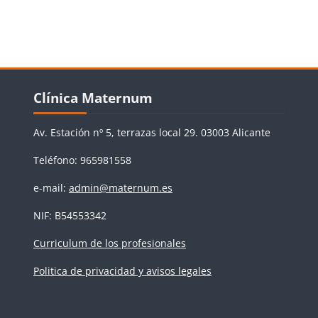
Bloques
Salta Clínica Maternum
Clínica Maternum
Av. Estación nº 5, terrazas local 29. 03003 Alicante
Teléfono: 965981558
e-mail:
admin@maternum.es
NIF: B54553342
Curriculum de los profesionales
Politica de privacidad y avisos legales