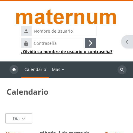
Salta al contenido principal
Nombre
de
Abr
Contraseña
usuario
Acceder
¿Olvidó su nombre de usuario o contraseña?
Calendario
Más
Buscar
cursos
Calendario
Día
sábado, 1 de marzo de