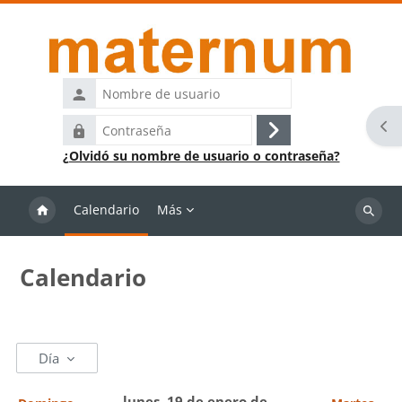
Salta al contenido principal
Nombre
de
Abr
Contraseña
usuario
Acceder
¿Olvidó su nombre de usuario o contraseña?
Calendario
Más
Buscar
cursos
Calendario
Día
lunes, 19 de enero de