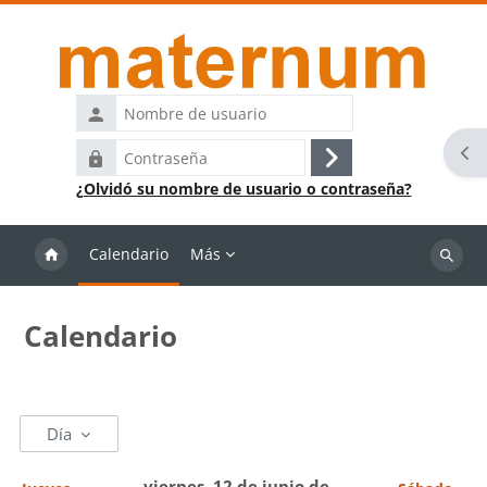
Salta al contenido principal
Nombre
de
Abr
Contraseña
usuario
Acceder
¿Olvidó su nombre de usuario o contraseña?
Calendario
Más
Buscar
cursos
Calendario
Día
viernes, 12 de junio de