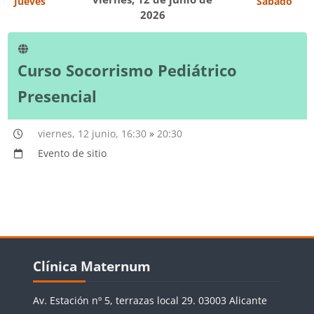
Jueves
Sábado
2026
Curso Socorrismo Pediátrico
Presencial
viernes, 12 junio, 16:30
»
20:30
Evento de sitio
Bloques
Salta Clínica Maternum
Clínica Maternum
Av. Estación nº 5, terrazas local 29. 03003 Alicante