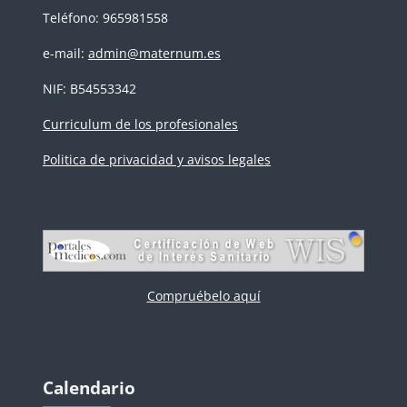
Teléfono: 965981558
e-mail:
admin@maternum.es
NIF: B54553342
Curriculum de los profesionales
Politica de privacidad y avisos legales
Compruébelo aquí
Bloques
Salta Calendario
Calendario