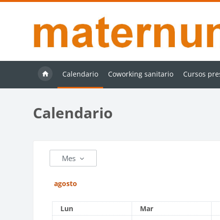
Salta al contenido principal
Calendario
Coworking sanitario
Cursos pre
Calendario
Mes
agosto
Lunes
Martes
Lun
Mar