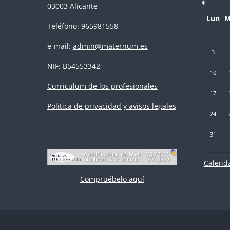
03003 Alicante
Lunes
M
Lun
M
Teléfono: 965981558
e-mail:
admin@maternum.es
Sin event
Si
3
NIF: B54553342
Sin event
Si
10
Curriculum de los profesionales
Sin event
Si
17
Politica de privacidad y avisos legales
Sin event
Si
24
Sin event
31
Calenda
Compruébelo aquí