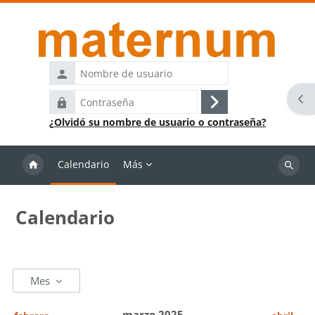
Salta al contenido principal
Nombre
de
Abr
Contraseña
usuario
Acceder
¿Olvidó su nombre de usuario o contraseña?
Calendario
Más
Buscar
cursos
Calendario
Mes
marzo 2025