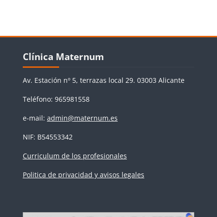
Bloques
Salta Clínica Maternum
Clínica Maternum
Av. Estación nº 5, terrazas local 29. 03003 Alicante
Teléfono: 965981558
e-mail:
admin@maternum.es
NIF: B54553342
Curriculum de los profesionales
Politica de privacidad y avisos legales