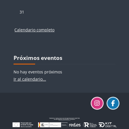
Sin eventos, lunes, 31 agosto
31
Calendario completo
Bloques
Bloques
Salta Próximos eventos
Próximos eventos
No hay eventos próximos
Ir al calendario...