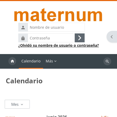
Salta al contenido principal
Nombre
de
Abr
Contraseña
usuario
Acceder
¿Olvidó su nombre de usuario o contraseña?
Calendario
Más
Buscar
cursos
Calendario
Mes
junio 2026