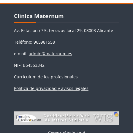
Bloques
Salta Clínica Maternum
Clínica Maternum
Av. Estación nº 5, terrazas local 29. 03003 Alicante
Teléfono: 965981558
e-mail:
admin@maternum.es
NIF: B54553342
Curriculum de los profesionales
Politica de privacidad y avisos legales
Compruébelo aquí