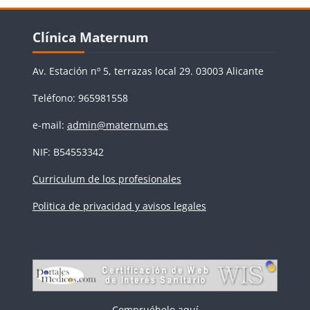
Bloques
Salta Clínica Maternum
Clínica Maternum
Av. Estación nº 5, terrazas local 29. 03003 Alicante
Teléfono: 965981558
e-mail:
admin@maternum.es
NIF: B54553342
Curriculum de los profesionales
Politica de privacidad y avisos legales
Compruébelo aquí