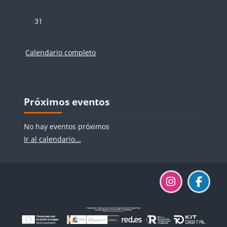
Sin eventos, lunes, 31 agosto
31
Calendario completo
Bloques
Bloques
Salta Próximos eventos
Próximos eventos
No hay eventos próximos
Ir al calendario...