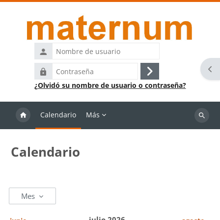
Salta al contenido principal
Nombre
de
Abr
Contraseña
usuario
Acceder
¿Olvidó su nombre de usuario o contraseña?
Calendario
Más
Buscar
cursos
Calendario
Mes
julio 2026