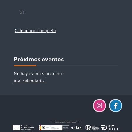
Sin eventos, lunes, 31 agosto
31
Calendario completo
Bloques
Bloques
Salta Próximos eventos
Próximos eventos
No hay eventos próximos
Ir al calendario...