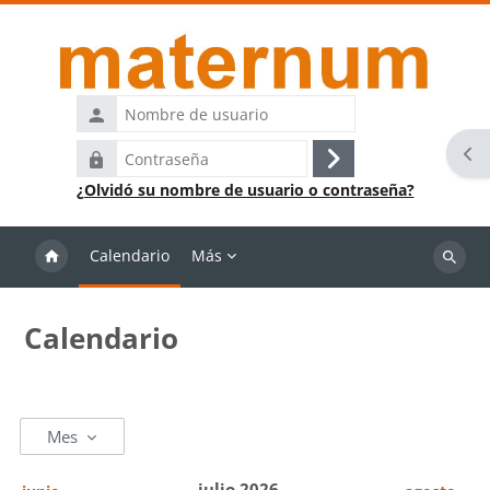
Salta al contenido principal
Nombre
de
Abr
Contraseña
usuario
Acceder
¿Olvidó su nombre de usuario o contraseña?
Calendario
Más
Buscar
cursos
Calendario
Mes
julio 2026