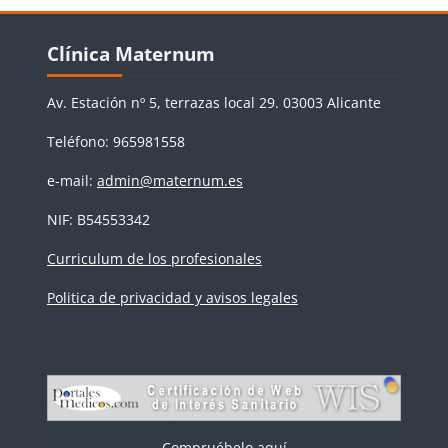
Bloques
Salta Clínica Maternum
Clínica Maternum
Av. Estación nº 5, terrazas local 29. 03003 Alicante
Teléfono: 965981558
e-mail:
admin@maternum.es
NIF: B54553342
Curriculum de los profesionales
Politica de privacidad y avisos legales
Compruébelo aquí