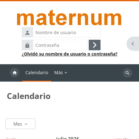
Salta al contenido principal
Nombre
de
Abr
Contraseña
usuario
Acceder
¿Olvidó su nombre de usuario o contraseña?
Calendario
Más
Buscar
cursos
Calendario
Mes
julio 2026