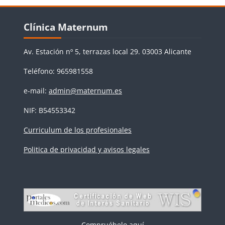
Bloques
Salta Clínica Maternum
Clínica Maternum
Av. Estación nº 5, terrazas local 29. 03003 Alicante
Teléfono: 965981558
e-mail:
admin@maternum.es
NIF: B54553342
Curriculum de los profesionales
Politica de privacidad y avisos legales
Compruébelo aquí