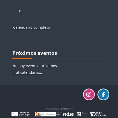
Sin eventos, lunes, 31 agosto
31
Calendario completo
Bloques
Bloques
Salta Próximos eventos
Próximos eventos
No hay eventos próximos
Ir al calendario...