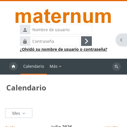
Salta al contenido principal
Nombre
de
Abr
Contraseña
usuario
Acceder
¿Olvidó su nombre de usuario o contraseña?
Calendario
Más
Buscar
cursos
Calendario
Mes
julio 2026