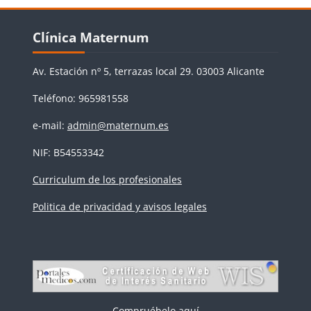
Bloques
Salta Clínica Maternum
Clínica Maternum
Av. Estación nº 5, terrazas local 29. 03003 Alicante
Teléfono: 965981558
e-mail:
admin@maternum.es
NIF: B54553342
Curriculum de los profesionales
Politica de privacidad y avisos legales
Compruébelo aquí