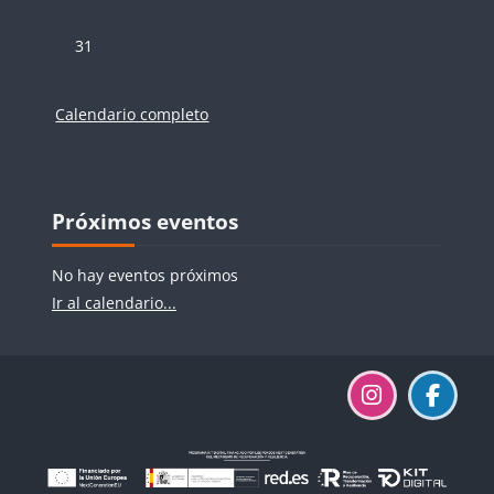
Sin eventos, lunes, 31 agosto
31
Calendario completo
Bloques
Bloques
Salta Próximos eventos
Próximos eventos
No hay eventos próximos
Ir al calendario...