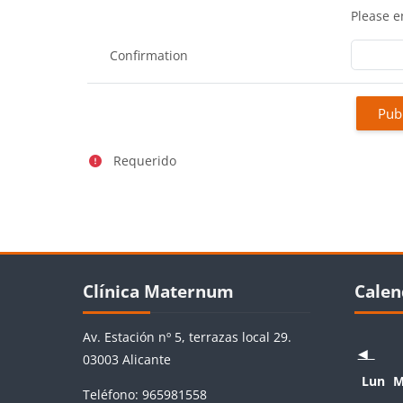
Please e
Confirmation
Requerido
Bloques
Bloq
Salta Clínica Maternum
Salta Cale
Clínica Maternum
Calen
Av. Estación nº 5, terrazas local 29.
◀︎
03003 Alicante
Lunes
M
Lun
M
Teléfono: 965981558