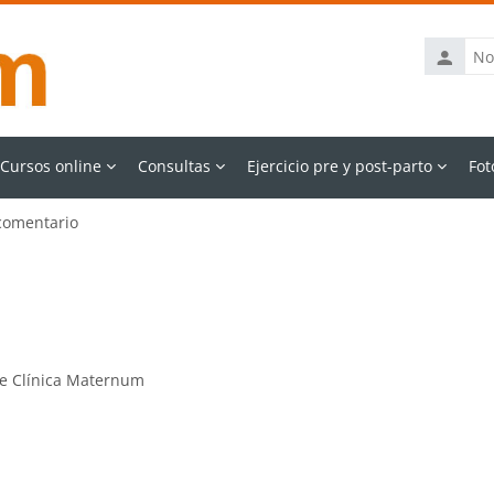
Nombre
de
usuario
Cursos online
Consultas
Ejercicio pre y post-parto
Fot
comentario
de Clínica Maternum