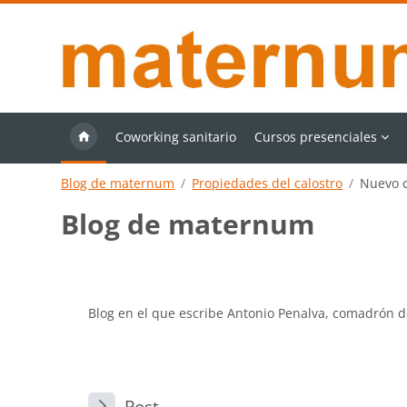
Salta al contenido principal
Coworking sanitario
Cursos presenciales
Blog de maternum
Propiedades del calostro
Nuevo 
Blog de maternum
Requisitos de finalización
Blog en el que escribe Antonio Penalva, comadrón 
Post
Post