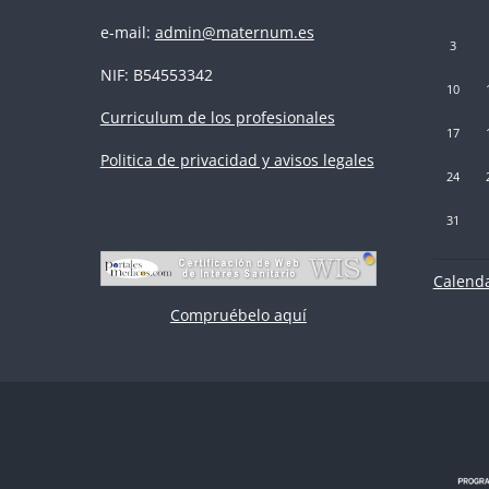
e-mail:
admin@maternum.es
Sin event
Si
3
NIF: B54553342
Sin event
Si
10
Curriculum de los profesionales
Sin event
Si
17
Politica de privacidad y avisos legales
Sin event
Si
24
Sin event
31
Calenda
Compruébelo aquí