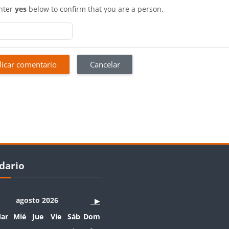
nter
yes
below to confirm that you are a person.
Bloques
ues
ndario
dario
agosto 2026
▶︎
artes
Miércoles
Jueves
Viernes
Sábado
Domingo
ar
Mié
Jue
Vie
Sáb
Dom
Sin eventos, sábado, 1 agosto
Sin eventos, domingo, 2 agosto