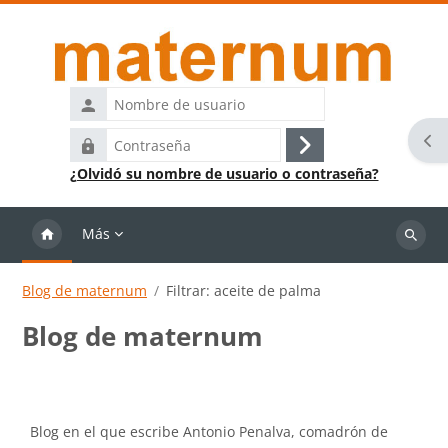
Salta al contenido principal
Nombre
de
Abr
Contraseña
usuario
Acceder
¿Olvidó su nombre de usuario o contraseña?
Más
Buscar
cursos
Blog de maternum
Filtrar: aceite de palma
Blog de maternum
Requisitos de finalización
Blog en el que escribe Antonio Penalva, comadrón de