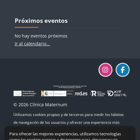
Bloques
Bloques
Salta Próximos eventos
Próximos eventos
No hay eventos próximos
Ir al calendario...
© 2026 Clínica Maternum
Utilizamos cookies propias y de terceros para medir los hábitos
de navegación de los usuarios y ofrecer una experiencia más
agradable. Si continúas navegando, consideramos que aceptas
Para ofrecer las mejores experiencias, utilizamos tecnologías
su uso.
como las cookies propias y de terceros para almacenar y/o