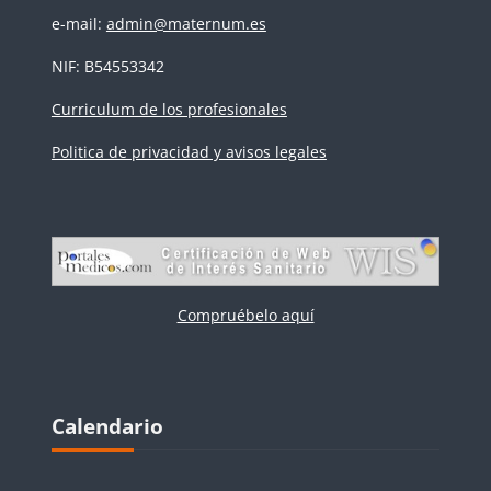
e-mail:
admin@maternum.es
NIF: B54553342
Curriculum de los profesionales
Politica de privacidad y avisos legales
Compruébelo aquí
Bloques
Salta Calendario
Calendario