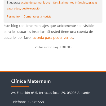
Etiquetas:
aceite de palma,
leche infantil,
alimentos infantiles,
grasas
saturadas,
desforestación
Permalink
Comenta esta noticia
Este blog contiene mensajes que Únicamente son visibles
para los usuarios inscritos. Si usted tiene una cuenta de
usuario, por favor
acceda para poder verlos
.
Visitas a este blog: 1281208
Bloques
Salta Clínica Maternum
Clínica Maternum
Av. Estación nº 5, terrazas local 29. 03003 Alicante
Teléfono: 965981558