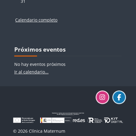
Sin eventos, lunes, 31 agosto
31
Calendario completo
Bloques
Bloques
Salta Próximos eventos
Próximos eventos
No hay eventos próximos
Ir al calendario...
© 2026 Clínica Maternum