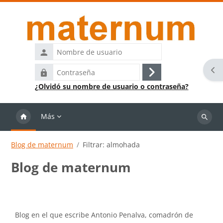
Salta al contenido principal
Nombre
de
Abr
Contraseña
usuario
Acceder
¿Olvidó su nombre de usuario o contraseña?
Más
Buscar
cursos
Blog de maternum
Filtrar: almohada
Blog de maternum
Requisitos de finalización
Blog en el que escribe Antonio Penalva, comadrón de