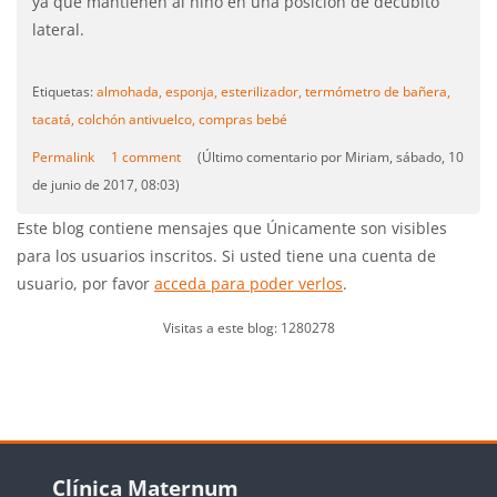
ya que mantienen al niño en una posición de decúbito
lateral.
Etiquetas:
almohada,
esponja,
esterilizador,
termómetro de bañera,
tacatá,
colchón antivuelco,
compras bebé
Permalink
1 comment
(Último comentario por Miriam, sábado, 10
de junio de 2017, 08:03)
Este blog contiene mensajes que Únicamente son visibles
para los usuarios inscritos. Si usted tiene una cuenta de
usuario, por favor
acceda para poder verlos
.
Visitas a este blog: 1280278
Bloques
Salta Clínica Maternum
Clínica Maternum