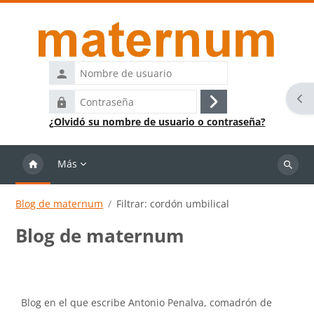
Salta al contenido principal
Nombre
de
Abr
Contraseña
usuario
Acceder
¿Olvidó su nombre de usuario o contraseña?
Más
Buscar
cursos
Blog de maternum
Filtrar: cordón umbilical
Blog de maternum
Requisitos de finalización
Blog en el que escribe Antonio Penalva, comadrón de