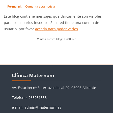
Permalink
Comenta esta noticia
Este blog contiene mensajes que Únicamente son visibles
para los usuarios inscritos. Si usted tiene una cuenta de
usuario, por favor
acceda para poder verlos
.
Visitas a este blog: 1280325
Bloques
Salta Clínica Maternum
Clínica Maternum
Av. Estación nº 5, terrazas local 29. 03003 Alicante
Teléfono: 965981558
e-mail:
admin@maternum.es