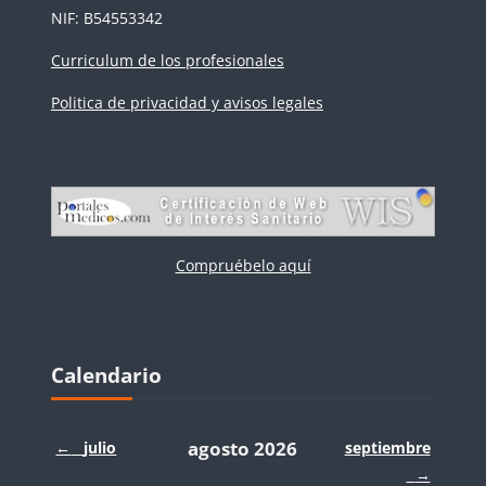
NIF: B54553342
Curriculum de los profesionales
Politica de privacidad y avisos legales
Compruébelo aquí
Bloques
Salta Calendario
Calendario
agosto 2026
←
julio
septiembre
→