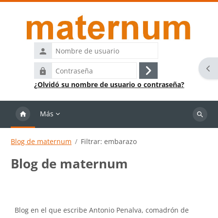
Salta al contenido principal
Nombre
de
Abr
Contraseña
usuario
Acceder
¿Olvidó su nombre de usuario o contraseña?
Más
Buscar
cursos
Blog de maternum
Filtrar: embarazo
Blog de maternum
Requisitos de finalización
Blog en el que escribe Antonio Penalva, comadrón de