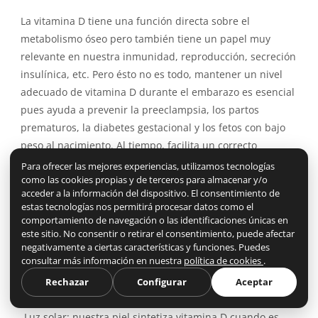
La vitamina D tiene una función directa sobre el
metabolismo óseo pero también tiene un papel muy
relevante en nuestra inmunidad, reproducción, secreción
insulínica, etc. Pero ésto no es todo, mantener un nivel
adecuado de vitamina D durante el embarazo es esencial
pues ayuda a prevenir la preeclampsia, los partos
prematuros, la diabetes gestacional y los fetos con bajo
peso al nacimiento. Al tiempo, facilita un correcto
desarrollo osteo-muscular fetal y previene problemas
Para ofrecer las mejores experiencias, utilizamos tecnologías
como las cookies propias y de terceros para almacenar y/o
óseos futuros en la madre como pueda ser la
acceder a la información del dispositivo. El consentimiento de
osteoporosis.
estas tecnologías nos permitirá procesar datos como el
comportamiento de navegación o las identificaciones únicas en
Los humanos disponemos de dos grandes fuentes de
este sitio. No consentir o retirar el consentimiento, puede afectar
vitamina D que son la dieta y la luz solar:
negativamente a ciertas características y funciones. Puedes
consultar más información en nuestra
política de cookies
.
-Dieta: pescados grasos, aceite de hígado de pescado,
Rechazar
Configurar
Aceptar
huevos, leche entera y los derivados lácteos.
-Luz solar: nuestra piel sintetiza vitamina D cuando es