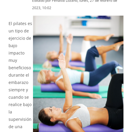
Editado por Penalva Lozano, lunes, 27 de febrero de
2023, 10:02
El pilates es
un tipo de
ejercicio de
bajo
impacto
muy
beneficioso
durante el
embarazo
siempre y
cuando se
realice bajo
la
supervisión
de una