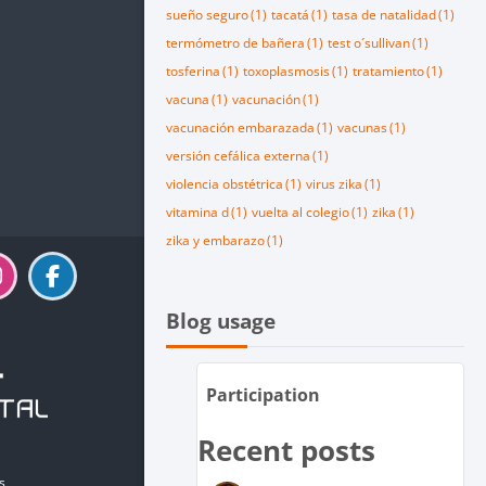
sueño seguro
(1)
tacatá
(1)
tasa de natalidad
(1)
termómetro de bañera
(1)
test o´sullivan
(1)
tosferina
(1)
toxoplasmosis
(1)
tratamiento
(1)
vacuna
(1)
vacunación
(1)
vacunación embarazada
(1)
vacunas
(1)
versión cefálica externa
(1)
violencia obstétrica
(1)
virus zika
(1)
vitamina d
(1)
vuelta al colegio
(1)
zika
(1)
zika y embarazo
(1)
Salta Blog usage
Blog usage
Participation
Recent posts
s