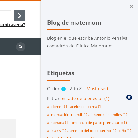
Bloques
Salta Blog de maternum
Acceder
Blog de maternum
 contraseña?
Blog en el que escribe Antonio Penalva,
comadrón de Clínica Maternum
Buscar
cursos
Salta Etiquetas
Etiquetas
Order:
A to Z |
Most used
Filtrar:
estado de bienestar
(1)
abdomen
(1)
aceite de palma
(1)
alimentación infantil
(1)
alimentos infantiles
(1)
almohada
(1)
amenaza de parto prematuro
(1)
anisakis
(1)
aumento del tono uterino
(1)
baño
(1)