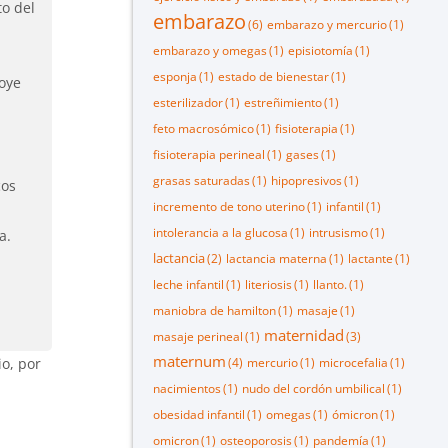
to del
embarazo
(6)
embarazo y mercurio
(1)
embarazo y omegas
(1)
episiotomía
(1)
esponja
(1)
estado de bienestar
(1)
soye
esterilizador
(1)
estreñimiento
(1)
feto macrosómico
(1)
fisioterapia
(1)
fisioterapia perineal
(1)
gases
(1)
grasas saturadas
(1)
hipopresivos
(1)
cos
incremento de tono uterino
(1)
infantil
(1)
intolerancia a la glucosa
(1)
intrusismo
(1)
a.
lactancia
(2)
lactancia materna
(1)
lactante
(1)
leche infantil
(1)
literiosis
(1)
llanto.
(1)
maniobra de hamilton
(1)
masaje
(1)
maternidad
masaje perineal
(1)
(3)
maternum
io, por
(4)
mercurio
(1)
microcefalia
(1)
nacimientos
(1)
nudo del cordón umbilical
(1)
obesidad infantil
(1)
omegas
(1)
ómicron
(1)
omicron
(1)
osteoporosis
(1)
pandemía
(1)