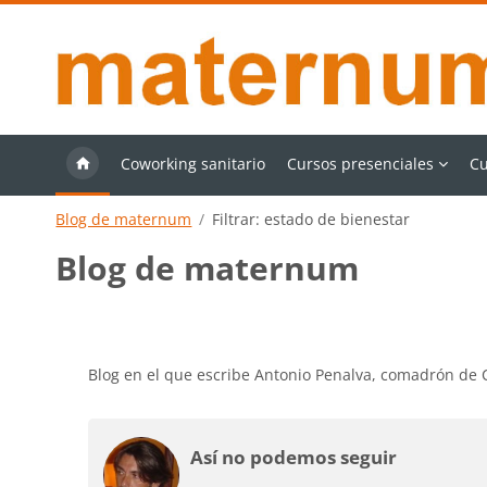
Salta al contenido principal
Coworking sanitario
Cursos presenciales
Cu
Blog de maternum
Filtrar: estado de bienestar
Blog de maternum
Requisitos de finalización
Blog en el que escribe Antonio Penalva, comadrón de
Así no podemos seguir