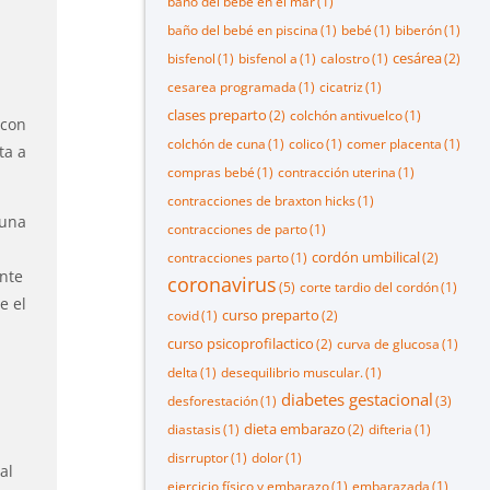
baño del bebé en el mar
(1)
baño del bebé en piscina
(1)
bebé
(1)
biberón
(1)
cesárea
bisfenol
(1)
bisfenol a
(1)
calostro
(1)
(2)
cesarea programada
(1)
cicatriz
(1)
clases preparto
(2)
colchón antivuelco
(1)
 con
colchón de cuna
(1)
colico
(1)
comer placenta
(1)
ta a
compras bebé
(1)
contracción uterina
(1)
contracciones de braxton hicks
(1)
 una
contracciones de parto
(1)
cordón umbilical
contracciones parto
(1)
(2)
ente
coronavirus
(5)
corte tardio del cordón
(1)
e el
curso preparto
covid
(1)
(2)
curso psicoprofilactico
(2)
curva de glucosa
(1)
delta
(1)
desequilibrio muscular.
(1)
diabetes gestacional
desforestación
(1)
(3)
dieta embarazo
diastasis
(1)
(2)
difteria
(1)
disrruptor
(1)
dolor
(1)
al
ejercicio físico y embarazo
(1)
embarazada
(1)