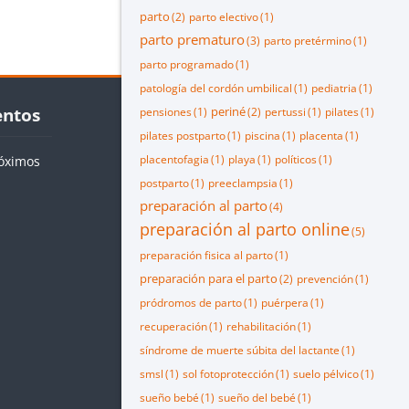
parto
(2)
parto electivo
(1)
parto prematuro
(3)
parto pretérmino
(1)
parto programado
(1)
patología del cordón umbilical
(1)
pediatria
(1)
os
entos
periné
pensiones
(1)
(2)
pertussi
(1)
pilates
(1)
pilates postparto
(1)
piscina
(1)
placenta
(1)
placentofagia
(1)
playa
(1)
políticos
(1)
óximos
postparto
(1)
preeclampsia
(1)
preparación al parto
(4)
preparación al parto online
(5)
preparación fisica al parto
(1)
preparación para el parto
(2)
prevención
(1)
pródromos de parto
(1)
puérpera
(1)
recuperación
(1)
rehabilitación
(1)
síndrome de muerte súbita del lactante
(1)
smsl
(1)
sol fotoprotección
(1)
suelo pélvico
(1)
sueño bebé
(1)
sueño del bebé
(1)