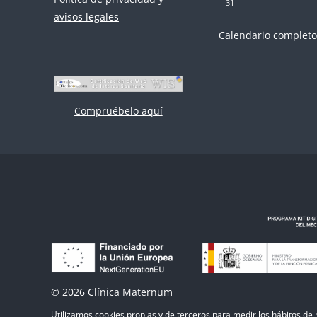
Sin eventos, lunes, 31 ago
31
avisos legales
Calendario complet
Compruébelo aquí
© 2026 Clínica Maternum
Utilizamos cookies propias y de terceros para medir los hábitos de