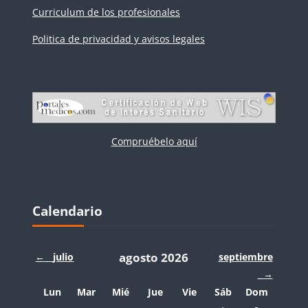
Curriculum de los profesionales
Politica de privacidad y avisos legales
Compruébelo aquí
Bloques
Salta Calendario
Calendario
agosto 2026
←
julio
septiembre
→
Lunes
Martes
Miércoles
Jueves
Viernes
Sábado
Domingo
Lun
Mar
Mié
Jue
Vie
Sáb
Dom