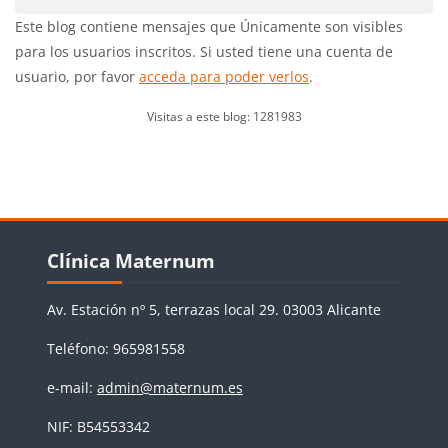
Este blog contiene mensajes que Únicamente son visibles
para los usuarios inscritos. Si usted tiene una cuenta de
usuario, por favor
acceda para poder verlos
.
Visitas a este blog: 1281983
Bloques
Salta Clínica Maternum
Clínica Maternum
Av. Estación nº 5, terrazas local 29. 03003 Alicante
Teléfono: 965981558
e-mail:
admin@maternum.es
NIF: B54553342