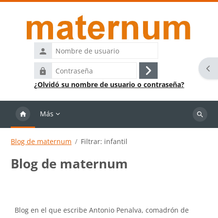
Salta al contenido principal
Nombre
de
Abr
Contraseña
usuario
Acceder
¿Olvidó su nombre de usuario o contraseña?
Más
Buscar
cursos
Blog de maternum
Filtrar: infantil
Blog de maternum
Requisitos de finalización
Blog en el que escribe Antonio Penalva, comadrón de