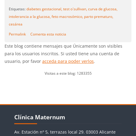
Etiquetas:
diabetes gestacional,
test o´sullivan,
curva de glucosa,
intolerancia a la glucosa,
feto macrosómico,
parto prematuro,
cesárea
Permalink
Comenta esta noticia
Este blog contiene mensajes que Únicamente son visibles
para los usuarios inscritos. Si usted tiene una cuenta de
usuario, por favor
acceda para poder verlos
.
Visitas a este blog: 1283355
Bloques
Salta Clínica Maternum
Clínica Maternum
Av. Estación nº 5, terrazas local 29. 03003 Alicante