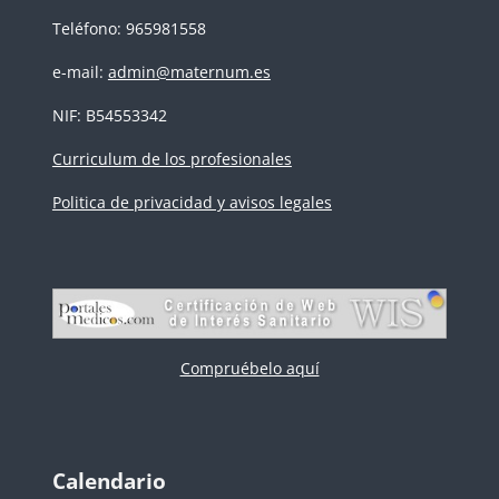
Teléfono: 965981558
e-mail:
admin@maternum.es
NIF: B54553342
Curriculum de los profesionales
Politica de privacidad y avisos legales
Compruébelo aquí
Bloques
Salta Calendario
Calendario