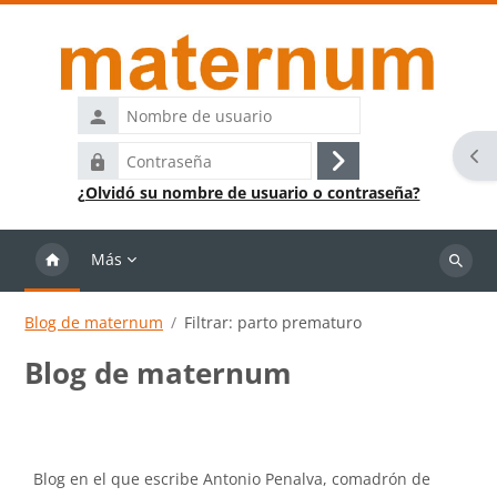
Salta al contenido principal
Nombre
de
Abr
Contraseña
usuario
Acceder
¿Olvidó su nombre de usuario o contraseña?
Más
Buscar
cursos
Blog de maternum
Filtrar: parto prematuro
Blog de maternum
Requisitos de finalización
Blog en el que escribe Antonio Penalva, comadrón de