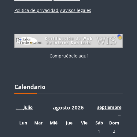
Politica de privacidad y avisos legales
Compruébelo aquí
Bloques
Salta Calendario
Calendario
agosto 2026
←
julio
septiembre
→
Lunes
Martes
Miércoles
Jueves
Viernes
Sábado
Domingo
Lun
Mar
Mié
Jue
Vie
Sáb
Dom
Sin eventos, sábado,
Sin eventos, 
1
2