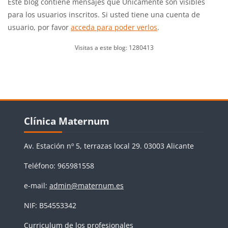
Este blog contiene mensajes que Únicamente son visibles
para los usuarios inscritos. Si usted tiene una cuenta de
usuario, por favor
acceda para poder verlos
.
Visitas a este blog: 1280413
Bloques
Salta Clínica Maternum
Clínica Maternum
Av. Estación nº 5, terrazas local 29. 03003 Alicante
Teléfono: 965981558
e-mail:
admin@maternum.es
NIF: B54553342
Curriculum de los profesionales