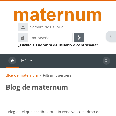
Salta al contenido principal
Nombre
de
Abr
Contraseña
usuario
Acceder
¿Olvidó su nombre de usuario o contraseña?
Más
Buscar
cursos
Blog de maternum
Filtrar: puérpera
Blog de maternum
Requisitos de finalización
Blog en el que escribe Antonio Penalva, comadrón de