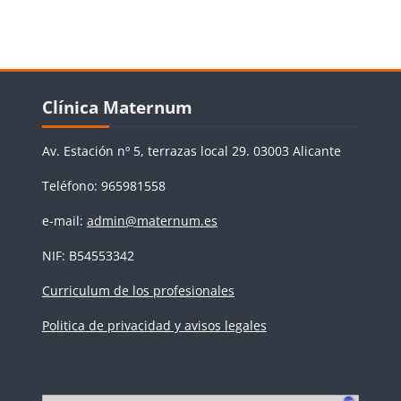
Bloques
Salta Clínica Maternum
Clínica Maternum
Av. Estación nº 5, terrazas local 29. 03003 Alicante
Teléfono: 965981558
e-mail:
admin@maternum.es
NIF: B54553342
Curriculum de los profesionales
Politica de privacidad y avisos legales