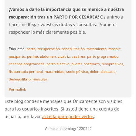
¡Vamos a darle la importancia que se merece a nuestra
recuperación tras un PARTO POR CESÁREA!
Os animo a
hacerme llegar vuestras dudas y consultas. Prometo
responder lo más claramente posible.
Etiquetas:
parto,
recuperación,
rehabilitación,
tratamiento,
masaje,
postparto,
periné,
abdomen,
cicatriz,
cesárea,
parto programado,
cesarea programada,
parto electivo,
pilates postparto,
hipopresivos,
fisioterapia perineal,
maternidad,
suelo pélvico,
dolor,
diastasis,
desequilibrio muscular.
Permalink
Este blog contiene mensajes que Únicamente son visibles
para los usuarios inscritos. Si usted tiene una cuenta de
usuario, por favor
acceda para poder verlos
.
Visitas a este blog: 1280542