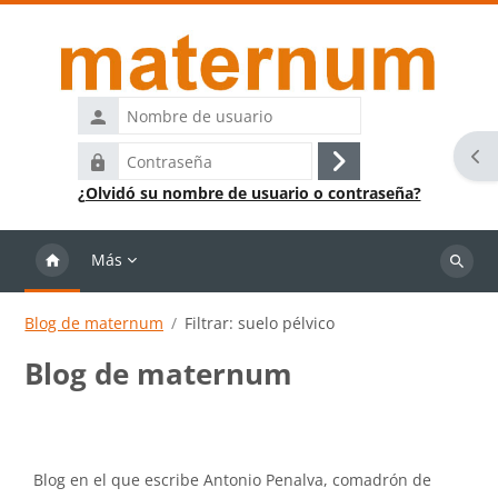
Salta al contenido principal
Nombre
de
Abr
Contraseña
usuario
Acceder
¿Olvidó su nombre de usuario o contraseña?
Más
Buscar
cursos
Blog de maternum
Filtrar: suelo pélvico
Blog de maternum
Requisitos de finalización
Blog en el que escribe Antonio Penalva, comadrón de