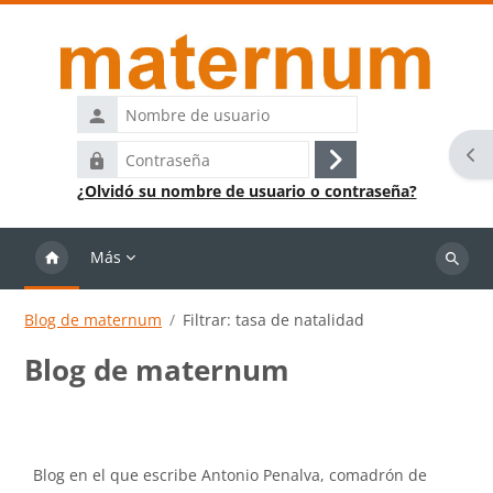
Salta al contenido principal
Nombre
de
Abr
Contraseña
usuario
Acceder
¿Olvidó su nombre de usuario o contraseña?
Más
Buscar
cursos
Blog de maternum
Filtrar: tasa de natalidad
Blog de maternum
Requisitos de finalización
Blog en el que escribe Antonio Penalva, comadrón de