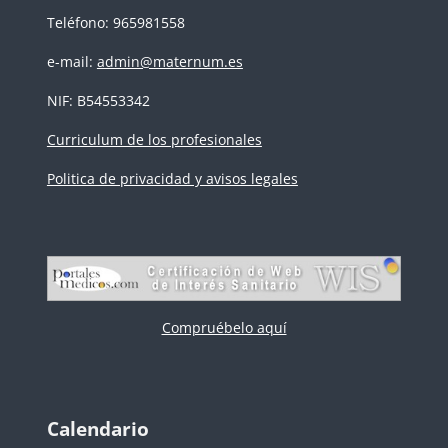
Teléfono: 965981558
e-mail:
admin@maternum.es
NIF: B54553342
Curriculum de los profesionales
Politica de privacidad y avisos legales
Compruébelo aquí
Bloques
Salta Calendario
Calendario