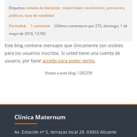
Etiquetas:
estado de bienestar,
maternidad,
nacimientos,
pensiones,
políticos,
tasa de natalidad
Permalink
1 comment
(Último comentario por 272, domingo, 1 de
mayo de 2016, 12:50)
Este blog contiene mensajes que Únicamente son visibles
para los usuarios inscritos. Si usted tiene una cuenta de
usuario, por favor
acceda para poder verlos
.
Visitas a este blog: 1282259
Bloques
Salta Clínica Maternum
Clínica Maternum
Av. Estación nº 5, terrazas local 29. 03003 Alicante