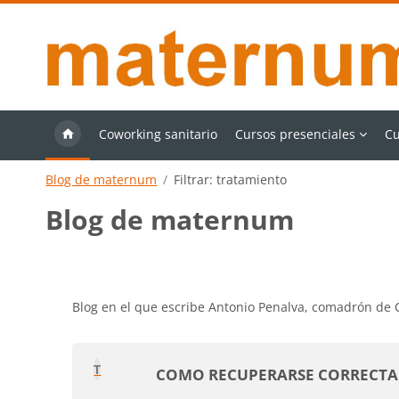
Salta al contenido principal
Coworking sanitario
Cursos presenciales
Cu
Blog de maternum
Filtrar: tratamiento
Blog de maternum
Requisitos de finalización
Blog en el que escribe Antonio Penalva, comadrón de
T
COMO RECUPERARSE CORRECTA