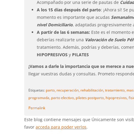
Acompañado por una serie de pautas de
Cuidado
A los 15 días después del parto
: ¡Ahora sí! Se
momento es importante que acudas
Semanalmen
nivel Domiciliario
, adaptadas progresivamente a
A partir de las 6 semanas:
Este es el momento 
deberías realizarte una
Valoración de Suelo Pél
tratamiento. Además, podrías y deberías, comenz
HIPOPRESIVOS
y
PILATES
¡Vamos a darle la importancia que se merece a nu
llegar vuestras dudas y consultas. Prometo respond
Etiquetas:
parto,
recuperación,
rehabilitación,
tratamiento,
mas
programada,
parto electivo,
pilates postparto,
hipopresivos,
fis
Permalink
Este blog contiene mensajes que Únicamente son visibl
favor
acceda para poder verlos
.