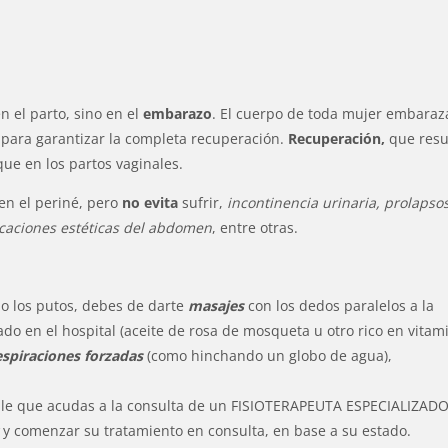
n el parto, sino en el
embarazo
. El cuerpo de toda mujer embara
para garantizar la completa recuperación.
Recuperación,
que resu
ue en los partos vaginales.
 en el periné, pero
no evita
sufrir,
incontinencia urinaria, prolapsos
ficaciones estéticas del abdomen
, entre otras.
 o los putos, debes de darte
masajes
con los dedos paralelos a la
do en el hospital (aceite de rosa de mosqueta u otro rico en vitam
espiraciones forzadas
(como hinchando un globo de agua),
le que acudas a la consulta de un FISIOTERAPEUTA ESPECIALIZAD
y comenzar su tratamiento en consulta, en base a su estado.