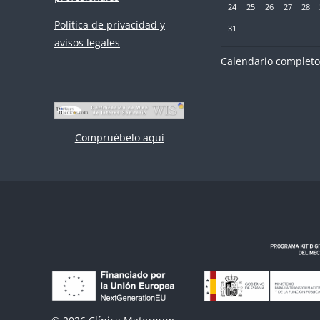
Sin eventos, lunes, 24 ago
Sin eventos, martes, 
Sin eventos, mié
Sin eventos
Sin eve
Si
24
25
26
27
28
Politica de privacidad y
Sin eventos, lunes, 31 ago
31
avisos legales
Calendario complet
Compruébelo aquí