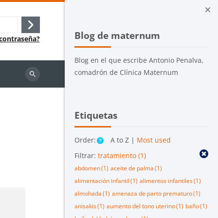
Bloques
Salta Blog de maternum
Acceder
Blog de maternum
 contraseña?
Blog en el que escribe Antonio Penalva,
comadrón de Clínica Maternum
Buscar
cursos
Salta Etiquetas
Etiquetas
Order:
A to Z |
Most used
Filtrar:
tratamiento
(1)
abdomen
(1)
aceite de palma
(1)
alimentación infantil
(1)
alimentos infantiles
(1)
almohada
(1)
amenaza de parto prematuro
(1)
anisakis
(1)
aumento del tono uterino
(1)
baño
(1)