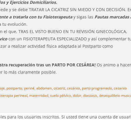
s y Ejercicios Domiciliarios.
 puede y se debe TRATAR LA CICATRIZ SIN MIEDO Y CON DECISIÓN. E
te a tratarla con tu Fisioterapeuta
y sigas las
Pautas marcadas 
 tu evolución.
en el que, TRAS EL VISTO BUENO EN TU REVISIÓN GINECOLÓGICA,
vico
con un FISIOTERAPEUTA ESPECIALIZADO y así complementar t
ar a realizar actividad física adaptada al Postparto como
estra recuperación tras un PARTO POR CESÁREA!
Os animo a hace
er lo más claramente posible.
aje,
postparto,
periné,
abdomen,
cicatriz,
cesárea,
parto programado,
cesarea
ioterapia perineal,
maternidad,
suelo pélvico,
dolor,
diastasis,
desequilibrio muscu
es para los usuarios inscritos. Si usted tiene una cuenta de usuar