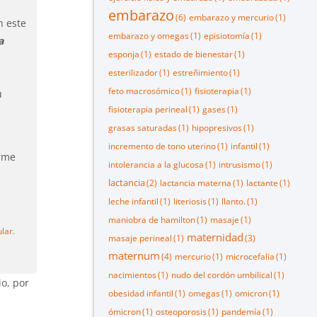
embarazo
(6)
embarazo y mercurio
(1)
n este
embarazo y omegas
(1)
episiotomía
(1)
a
esponja
(1)
estado de bienestar
(1)
esterilizador
(1)
estreñimiento
(1)
feto macrosómico
(1)
fisioterapia
(1)
u
fisioterapia perineal
(1)
gases
(1)
grasas saturadas
(1)
hipopresivos
(1)
incremento de tono uterino
(1)
infantil
(1)
rme
intolerancia a la glucosa
(1)
intrusismo
(1)
lactancia
(2)
lactancia materna
(1)
lactante
(1)
leche infantil
(1)
literiosis
(1)
llanto.
(1)
maniobra de hamilton
(1)
masaje
(1)
lar.
maternidad
masaje perineal
(1)
(3)
maternum
(4)
mercurio
(1)
microcefalia
(1)
nacimientos
(1)
nudo del cordón umbilical
(1)
io, por
obesidad infantil
(1)
omegas
(1)
omicron
(1)
ómicron
(1)
osteoporosis
(1)
pandemía
(1)