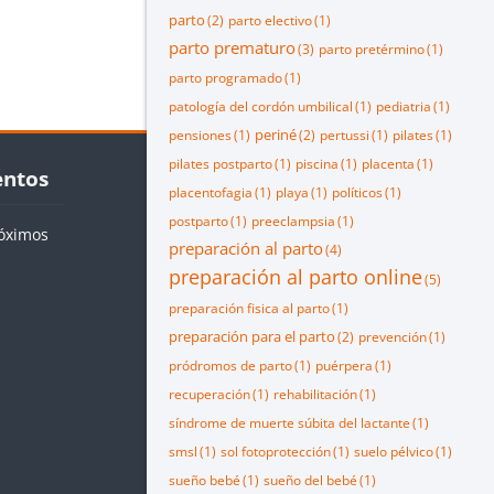
parto
(2)
parto electivo
(1)
parto prematuro
(3)
parto pretérmino
(1)
parto programado
(1)
patología del cordón umbilical
(1)
pediatria
(1)
periné
pensiones
(1)
(2)
pertussi
(1)
pilates
(1)
os
pilates postparto
(1)
piscina
(1)
placenta
(1)
entos
placentofagia
(1)
playa
(1)
políticos
(1)
postparto
(1)
preeclampsia
(1)
óximos
preparación al parto
(4)
preparación al parto online
(5)
preparación fisica al parto
(1)
preparación para el parto
(2)
prevención
(1)
pródromos de parto
(1)
puérpera
(1)
recuperación
(1)
rehabilitación
(1)
síndrome de muerte súbita del lactante
(1)
smsl
(1)
sol fotoprotección
(1)
suelo pélvico
(1)
sueño bebé
(1)
sueño del bebé
(1)