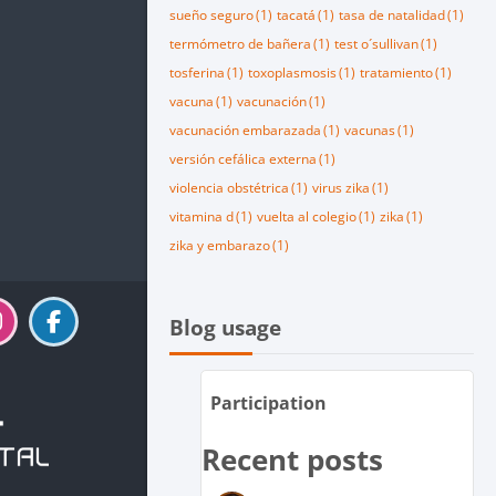
sueño seguro
(1)
tacatá
(1)
tasa de natalidad
(1)
termómetro de bañera
(1)
test o´sullivan
(1)
tosferina
(1)
toxoplasmosis
(1)
tratamiento
(1)
vacuna
(1)
vacunación
(1)
vacunación embarazada
(1)
vacunas
(1)
versión cefálica externa
(1)
violencia obstétrica
(1)
virus zika
(1)
vitamina d
(1)
vuelta al colegio
(1)
zika
(1)
zika y embarazo
(1)
Salta Blog usage
Blog usage
Participation
Recent posts