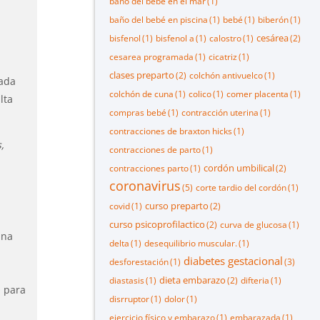
baño del bebé en el mar
(1)
baño del bebé en piscina
(1)
bebé
(1)
biberón
(1)
cesárea
bisfenol
(1)
bisfenol a
(1)
calostro
(1)
(2)
cesarea programada
(1)
cicatriz
(1)
clases preparto
(2)
colchón antivuelco
(1)
zada
colchón de cuna
(1)
colico
(1)
comer placenta
(1)
lta
compras bebé
(1)
contracción uterina
(1)
contracciones de braxton hicks
(1)
,
contracciones de parto
(1)
cordón umbilical
contracciones parto
(1)
(2)
coronavirus
(5)
corte tardio del cordón
(1)
curso preparto
covid
(1)
(2)
curso psicoprofilactico
(2)
curva de glucosa
(1)
ina
delta
(1)
desequilibrio muscular.
(1)
diabetes gestacional
desforestación
(1)
(3)
dieta embarazo
diastasis
(1)
(2)
difteria
(1)
O para
disrruptor
(1)
dolor
(1)
ejercicio físico y embarazo
(1)
embarazada
(1)