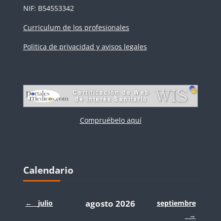
NIF: B54553342
Curriculum de los profesionales
Politica de privacidad y avisos legales
Compruébelo aquí
Bloques
Salta Calendario
Calendario
agosto 2026
←
julio
septiembre
→