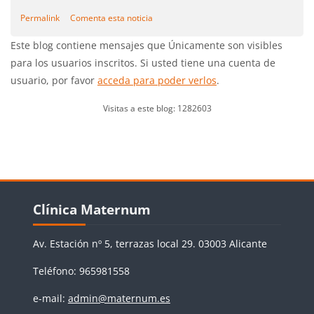
Permalink
Comenta esta noticia
Este blog contiene mensajes que Únicamente son visibles
para los usuarios inscritos. Si usted tiene una cuenta de
usuario, por favor
acceda para poder verlos
.
Visitas a este blog: 1282603
Bloques
Salta Clínica Maternum
Clínica Maternum
Av. Estación nº 5, terrazas local 29. 03003 Alicante
Teléfono: 965981558
e-mail:
admin@maternum.es