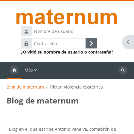
Salta al contenido principal
Nombre
de
Abr
Contraseña
usuario
Acceder
¿Olvidó su nombre de usuario o contraseña?
Más
Buscar
cursos
Blog de maternum
Filtrar: violencia obstétrica
Blog de maternum
Requisitos de finalización
Blog en el que escribe Antonio Penalva, comadrón de