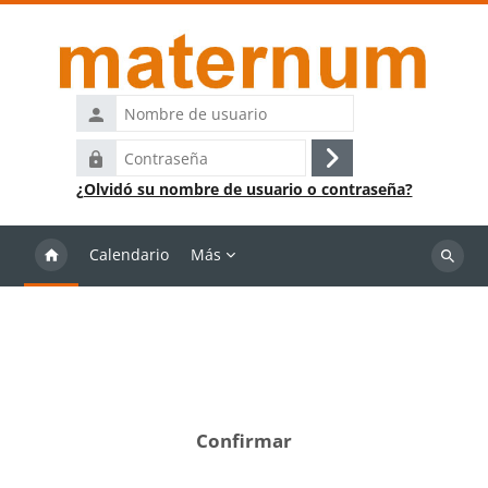
Salta al contenido principal
Nombre
de
Contraseña
usuario
Acceder
¿Olvidó su nombre de usuario o contraseña?
Calendario
Más
Buscar
cursos
Confirmar