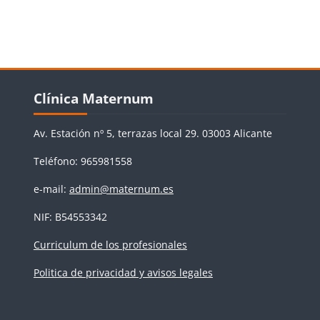
Bloques
Salta Clínica Maternum
Clínica Maternum
Av. Estación nº 5, terrazas local 29. 03003 Alicante
Teléfono: 965981558
e-mail:
admin@maternum.es
NIF: B54553342
Curriculum de los profesionales
Politica de privacidad y avisos legales