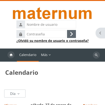
Salta al contenido principal
Nombre
de
Abr
Contraseña
usuario
Acceder
¿Olvidó su nombre de usuario o contraseña?
Calendario
Más
Buscar
cursos
Calendario
Día
sábado, 27 de enero de