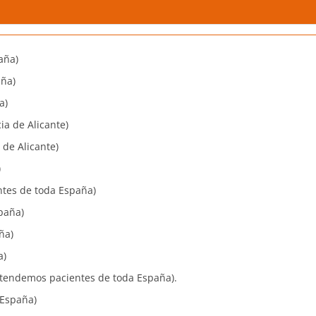
aña)
ña)
a)
a de Alicante)
de Alicante)
)
tes de toda España)
paña)
ña)
a)
tendemos pacientes de toda España).
 España)