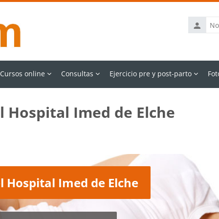
Nombre
de
usuario
Cursos online
Consultas
Ejercicio pre y post-parto
Fot
l Hospital Imed de Elche
l Hospital Imed de Elche