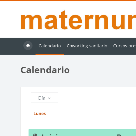
Salta al contenido principal
Calendario
Coworking sanitario
Cursos pre
Calendario
Día
Lunes