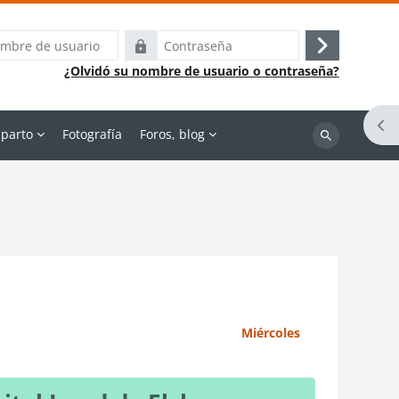
Contraseña
Acceder
¿Olvidó su nombre de usuario o contraseña?
Abr
-parto
Fotografía
Foros, blog
Buscar
cursos
Miércoles