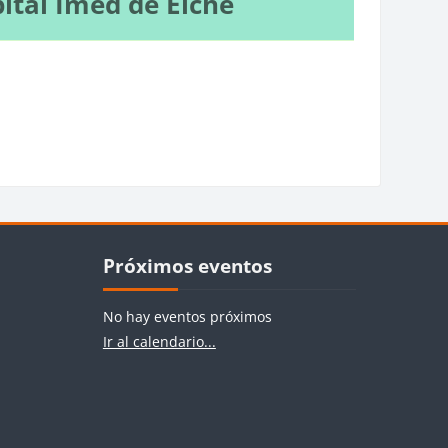
ital Imed de Elche
Bloques
Salta Próximos eventos
Próximos eventos
No hay eventos próximos
Ir al calendario...