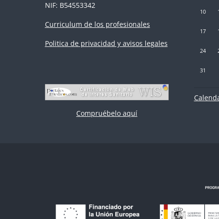
NIF: B54553342
Sin event
Si
10
Curriculum de los profesionales
Sin event
Si
17
Politica de privacidad y avisos legales
Sin event
Si
24
Sin event
31
Calenda
Compruébelo aquí