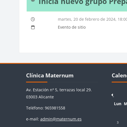
Inicia nuevo grupo Prep
martes, 20 de febrero de 2024, 18:0
Evento de sitio
Bloques
Bloq
Salta Clínica Maternum
Salta Cale
Clínica Maternum
Calen
Av. Estación nº 5, terrazas local 29.
03003 Alicante
Lunes
M
Lun
M
Teléfono: 965981558
e-mail:
admin@maternum.es
Sin event
Si
3