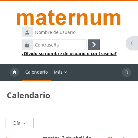
Salta al contenido principal
Nombre
de
Abr
Contraseña
usuario
Acceder
¿Olvidó su nombre de usuario o contraseña?
Calendario
Más
Buscar
cursos
Calendario
Día
martes, 2 de abril de