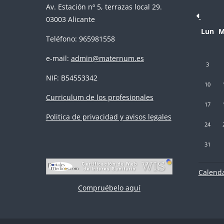
Av. Estación nº 5, terrazas local 29.
03003 Alicante
Lunes
M
Lun
M
Teléfono: 965981558
e-mail:
admin@maternum.es
Sin event
Si
3
NIF: B54553342
Sin event
Si
10
Curriculum de los profesionales
Sin event
Si
17
Politica de privacidad y avisos legales
Sin event
Si
24
Sin event
31
Calenda
Compruébelo aquí