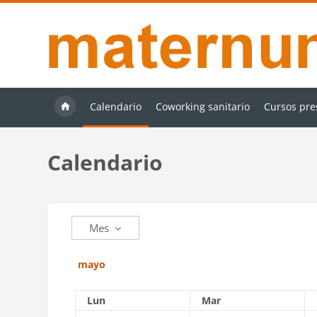
Salta al contenido principal
Calendario
Coworking sanitario
Cursos pre
Calendario
Mes
mayo
Lunes
Martes
Lun
Mar