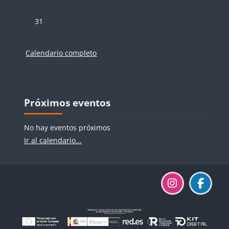
Sin eventos, lunes, 31 agosto
31
Calendario completo
Bloques
Bloques
Salta Próximos eventos
Próximos eventos
No hay eventos próximos
Ir al calendario...