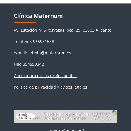
Bloques
Salta Clínica Maternum
Clínica Maternum
Av. Estación nº 5, terrazas local 29. 03003 Alicante
Teléfono: 965981558
e-mail:
admin@maternum.es
NIF: B54553342
Curriculum de los profesionales
Politica de privacidad y avisos legales
Compruébelo aquí