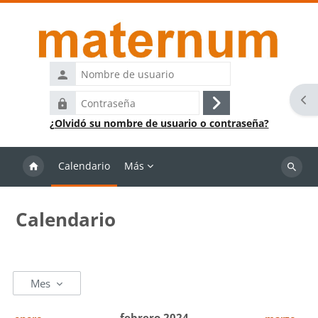
Salta al contenido principal
Nombre
de
Abr
Contraseña
usuario
Acceder
¿Olvidó su nombre de usuario o contraseña?
Calendario
Más
Buscar
cursos
Calendario
Mes
febrero 2024