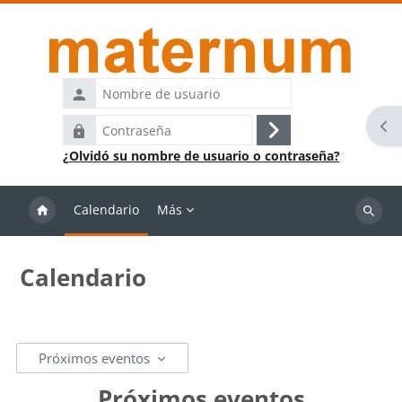
Salta al contenido principal
Nombre
de
Abr
Contraseña
usuario
Acceder
¿Olvidó su nombre de usuario o contraseña?
Calendario
Más
Buscar
cursos
Calendario
Próximos eventos
Próximos eventos