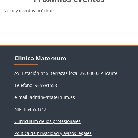
No hay eventos próximos
Bloques
Salta Clínica Maternum
Clínica Maternum
Av. Estación nº 5, terrazas local 29. 03003 Alicante
Teléfono: 965981558
e-mail:
admin@maternum.es
NIF: B54553342
Curriculum de los profesionales
Politica de privacidad y avisos legales