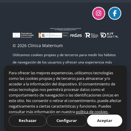
© 2026 Clínica Maternum
Utilizamos cookies propias y de terceros para medir los hábitos
de navegación de los usuarios y ofrecer una experiencia más
agradable. Si continúas navegando, consideramos que aceptas
Para ofrecer las mejores experiencias, utilizamos tecnologías
su uso.
como las cookies propias y de terceros para almacenar y/o
acceder a la información del dispositivo. El consentimiento de
estas tecnologías nos permitirá procesar datos como el
comportamiento de navegación o las identificaciones únicas en
este sitio. No consentir o retirar el consentimiento, puede afectar
Mapa del sitio
|
Accesibilidad
|
Política de cookies
negativamente a ciertas características y funciones. Puedes
consultar más información en nuestra
política de cookies
.
Resumen de retención de datos
Descargar la app para dispositivos móviles
Rechazar
Configurar
Aceptar
Cambiar al tema estándar