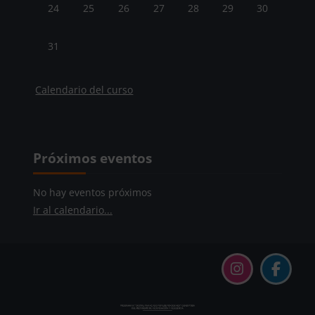
Sin eventos, lunes, 24 agosto
Sin eventos, martes, 25 agosto
Sin eventos, miércoles, 26 agosto
Sin eventos, jueves, 27 agosto
Sin eventos, viernes, 28 ago
Sin eventos, sábado,
Sin eventos, 
24
25
26
27
28
29
30
Sin eventos, lunes, 31 agosto
31
Calendario del curso
Bloques
Bloques
Salta Próximos eventos
Próximos eventos
No hay eventos próximos
Ir al calendario...