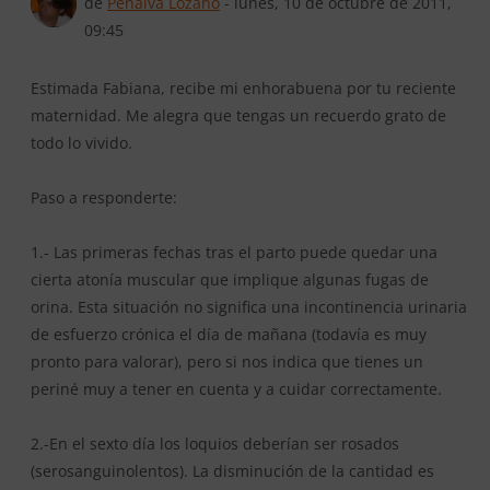
En respuesta a 71
de
Penalva Lozano
-
lunes, 10 de octubre de 2011,
09:45
Estimada Fabiana, recibe mi enhorabuena por tu reciente
maternidad. Me alegra que tengas un recuerdo grato de
todo lo vivido.
Paso a responderte:
1.- Las primeras fechas tras el parto puede quedar una
cierta atonía muscular que implique algunas fugas de
orina. Esta situación no significa una incontinencia urinaria
de esfuerzo crónica el día de mañana (todavía es muy
pronto para valorar), pero si nos indica que tienes un
periné muy a tener en cuenta y a cuidar correctamente.
2.-En el sexto día los loquios deberían ser rosados
(serosanguinolentos). La disminución de la cantidad es