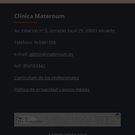
Bloques
Salta Clínica Maternum
Clínica Maternum
Av. Estación nº 5, terrazas local 29. 03003 Alicante
Teléfono: 965981558
e-mail:
admin@maternum.es
NIF: B54553342
Curriculum de los profesionales
Politica de privacidad y avisos legales
Compruébelo aquí