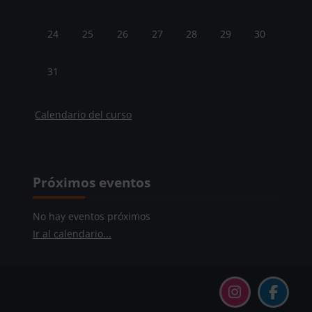
Sin eventos, lunes, 24 agosto
Sin eventos, martes, 25 agosto
Sin eventos, miércoles, 26 agosto
Sin eventos, jueves, 27 agosto
Sin eventos, viernes, 28 ago
Sin eventos, sábado,
Sin eventos, 
24
25
26
27
28
29
30
Sin eventos, lunes, 31 agosto
31
Calendario del curso
Bloques
Bloques
Salta Próximos eventos
Próximos eventos
No hay eventos próximos
Ir al calendario...