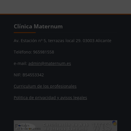
Bloques
Salta Clínica Maternum
Clínica Maternum
Av. Estación nº 5, terrazas local 29. 03003 Alicante
Teléfono: 965981558
e-mail:
admin@maternum.es
NIF: B54553342
Curriculum de los profesionales
Politica de privacidad y avisos legales