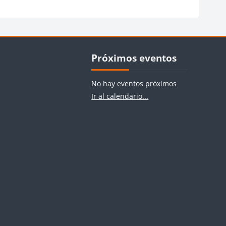
ues
Bloques
Salta Próximos eventos
Próximos eventos
No hay eventos próximos
Ir al calendario...
agosto
agosto
 agosto
 agosto
 agosto