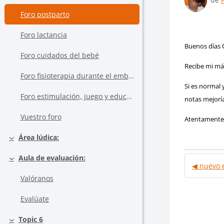
Foro postparto
Foro lactancia
Buenos días C
Foro cuidados del bebé
Recibe mi más
Foro fisioterapia durante el embarazo y en el postparto (NUEVO)
Si es normal 
Foro estimulación, juego y educación de los hijos
notas mejoría
Vuestro foro
Atentamente
Área lúdica:
Colapsar
Aula de evaluación:
Colapsar
◀︎ nuevo
Valóranos
Evalúate
Topic 6