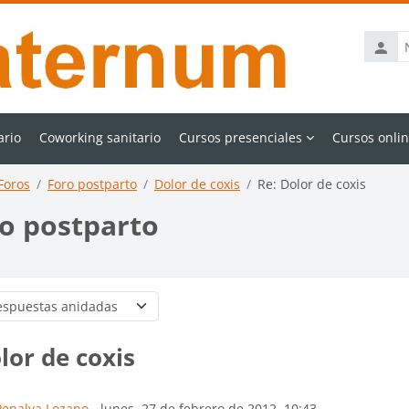
Nombr
de
usuari
ario
Coworking sanitario
Cursos presenciales
Cursos onli
Foros
Foro postparto
Dolor de coxis
Re: Dolor de coxis
o postparto
do
lor de coxis
ero de respuestas: 0
Penalva Lozano
-
lunes, 27 de febrero de 2012, 10:43