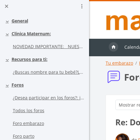
Salta al contenido principal
General
Colapsar
Clínica Maternum:
Colapsar
NOVEDAD IMPORTANTE: NUESTRA FISIOTER...
Calend
Recursos para ti:
Colapsar
Tu embarazo
¿Buscas nombre para tu bebé?La elecció...
For
Foros
Colapsar
¿Desea participar en los foros?: infórmese aquí
Mostrar mo
Todos los foros
Re: Do
Foro embarazo
Foro parto
Núm
de