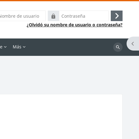
e
Contraseña
Acceder
¿Olvidó su nombre de usuario o contraseña?
o
Abr
ne
Más
Buscar
cursos