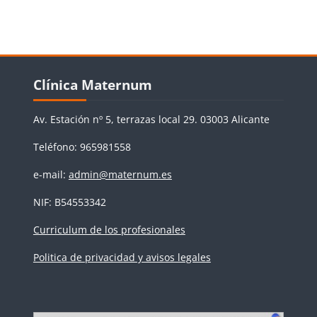
Bloques
Salta Clínica Maternum
Clínica Maternum
Av. Estación nº 5, terrazas local 29. 03003 Alicante
Teléfono: 965981558
e-mail:
admin@maternum.es
NIF: B54553342
Curriculum de los profesionales
Politica de privacidad y avisos legales