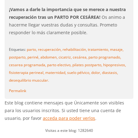
¡Vamos a darle la importancia que se merece a nuestra
recuperación tras un PARTO POR CESÁREA!
Os animo a
hacerme llegar vuestras dudas y consultas. Prometo
responder lo más claramente posible.
Etiquetas:
parto,
recuperación,
rehabilitación,
tratamiento,
masaje,
postparto,
periné,
abdomen,
cicatriz,
cesárea,
parto programado,
cesarea programada,
parto electivo,
pilates postparto,
hipopresivos,
fisioterapia perineal,
maternidad,
suelo pélvico,
dolor,
diastasis,
desequilibrio muscular.
Permalink
Este blog contiene mensajes que Únicamente son visibles
para los usuarios inscritos. Si usted tiene una cuenta de
usuario, por favor
acceda para poder verlos
.
Visitas a este blog: 1282640