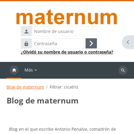
Salta al contenido principal
Nombre
de
Abr
Contraseña
usuario
Acceder
¿Olvidó su nombre de usuario o contraseña?
Más
Buscar
cursos
Blog de maternum
Filtrar: cicatriz
Blog de maternum
Requisitos de finalización
Blog en el que escribe Antonio Penalva, comadrón de