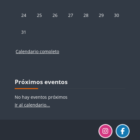
Sin eventos, lunes, 24 agosto
Sin eventos, martes, 25 agosto
Sin eventos, miércoles, 26 agosto
Sin eventos, jueves, 27 agosto
Sin eventos, viernes, 28 ago
Sin eventos, sábado,
Sin eventos, 
24
25
26
27
28
29
30
Sin eventos, lunes, 31 agosto
31
Calendario completo
Bloques
Bloques
Salta Próximos eventos
Próximos eventos
No hay eventos próximos
Ir al calendario...