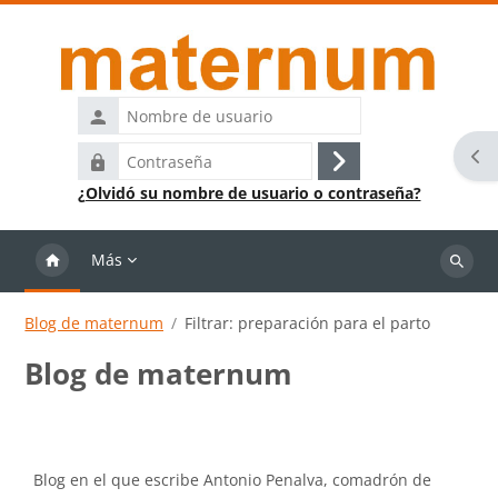
Salta al contenido principal
Nombre
de
Abr
Contraseña
usuario
Acceder
¿Olvidó su nombre de usuario o contraseña?
Más
Buscar
cursos
Blog de maternum
Filtrar: preparación para el parto
Blog de maternum
Requisitos de finalización
Blog en el que escribe Antonio Penalva, comadrón de