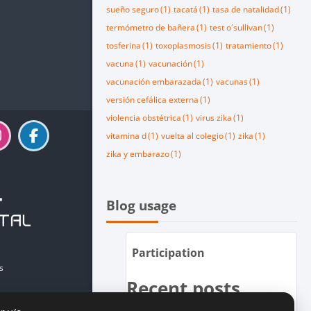
sueño seguro
(1)
tacatá
(1)
tasa de natalidad
(1)
termómetro de bañera
(1)
test o´sullivan
(1)
tosferina
(1)
toxoplasmosis
(1)
tratamiento
(1)
vacuna
(1)
vacunación
(1)
vacunación embarazada
(1)
vacunas
(1)
versión cefálica externa
(1)
violencia obstétrica
(1)
virus zika
(1)
vitamina d
(1)
vuelta al colegio
(1)
zika
(1)
zika y embarazo
(1)
Salta Blog usage
Blog usage
Participation
s
Recent posts