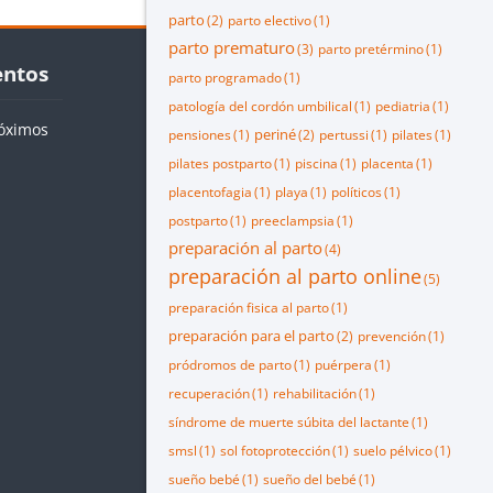
parto
(2)
parto electivo
(1)
parto prematuro
(3)
parto pretérmino
(1)
os
entos
parto programado
(1)
patología del cordón umbilical
(1)
pediatria
(1)
óximos
periné
pensiones
(1)
(2)
pertussi
(1)
pilates
(1)
pilates postparto
(1)
piscina
(1)
placenta
(1)
placentofagia
(1)
playa
(1)
políticos
(1)
postparto
(1)
preeclampsia
(1)
preparación al parto
(4)
preparación al parto online
(5)
preparación fisica al parto
(1)
preparación para el parto
(2)
prevención
(1)
pródromos de parto
(1)
puérpera
(1)
recuperación
(1)
rehabilitación
(1)
síndrome de muerte súbita del lactante
(1)
smsl
(1)
sol fotoprotección
(1)
suelo pélvico
(1)
sueño bebé
(1)
sueño del bebé
(1)