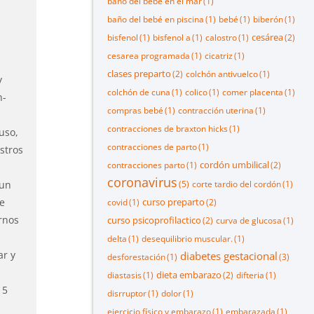
baño del bebé en el mar
(1)
baño del bebé en piscina
(1)
bebé
(1)
biberón
(1)
cesárea
bisfenol
(1)
bisfenol a
(1)
calostro
(1)
(2)
cesarea programada
(1)
cicatriz
(1)
clases preparto
(2)
colchón antivuelco
(1)
y
colchón de cuna
(1)
colico
(1)
comer placenta
(1)
n-
compras bebé
(1)
contracción uterina
(1)
contracciones de braxton hicks
(1)
uso,
contracciones de parto
(1)
stros
cordón umbilical
contracciones parto
(1)
(2)
coronavirus
 un
(5)
corte tardio del cordón
(1)
de
curso preparto
covid
(1)
(2)
arnos
curso psicoprofilactico
(2)
curva de glucosa
(1)
delta
(1)
desequilibrio muscular.
(1)
ar y
diabetes gestacional
desforestación
(1)
(3)
dieta embarazo
diastasis
(1)
(2)
difteria
(1)
 5
disrruptor
(1)
dolor
(1)
ejercicio físico y embarazo
(1)
embarazada
(1)