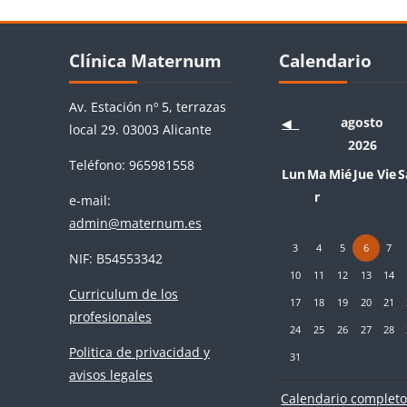
Bloques
Bloques
Salta Clínica Maternum
Salta Calendario
Clínica Maternum
Calendario
Av. Estación nº 5, terrazas
agosto
◀︎
local 29. 03003 Alicante
2026
Teléfono: 965981558
Lunes
Martes
Miércoles
Jueves
Vier
S
Lun
Ma
Mié
Jue
Vie
S
r
e-mail:
Si
admin@maternum.es
Sin eventos, lunes, 3 agost
Sin eventos, martes, 
Sin eventos, mié
Sin eventos
Sin eve
Si
3
4
5
6
7
NIF: B54553342
Sin eventos, lunes, 10 ago
Sin eventos, martes, 
Sin eventos, mié
Sin eventos
Sin eve
Si
10
11
12
13
14
Curriculum de los
Sin eventos, lunes, 17 ago
Sin eventos, martes, 
Sin eventos, mié
Sin eventos
Sin eve
Si
17
18
19
20
21
profesionales
Sin eventos, lunes, 24 ago
Sin eventos, martes, 
Sin eventos, mié
Sin eventos
Sin eve
Si
24
25
26
27
28
Politica de privacidad y
Sin eventos, lunes, 31 ago
31
avisos legales
Calendario complet