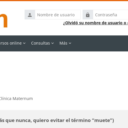
Nombre
Contraseña
de
¿Olvidó su nombre de usuario o
usuario
rsos online
Consultas
Más
 Clínica Maternum
s que nunca, quiero evitar el término “muete”)