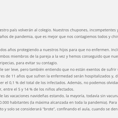
estro país volverán al colegio. Nuestros chupones, incompetentes 
 años de pandemia, que es mejor que nos contagiemos todos y chi
dos años protegiendo a nuestros hijos para que no enfermen. Incl
mbos miembros de la pareja a la vez y hemos conseguido que nue
ipecias, para evitar su contagio.
le ser leve, pero también entiendo que no están exentos de sufrir
ores de 11 años que sufren la enfermedad serán hospitalizados y, 
ecer el 0,1 % del total de los infectados. Además, no podemos olvid
ir, entre el 5 y 14 % de los niños afectados.
e las vacaciones navideñas estando, la mayoría, todavía sin vacun
0.000 habitantes (la máxima alcanzada en toda la pandemia). Para
o y solo se considerará “brote”, confinando el aula, cuando se den