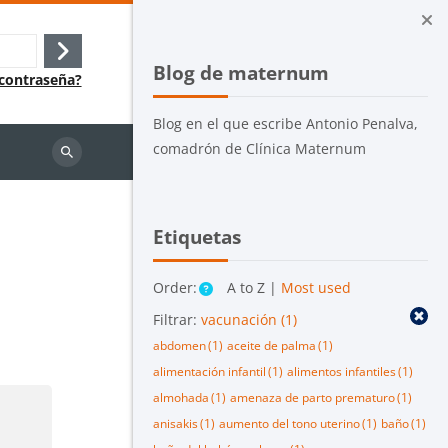
Bloques
Salta Blog de maternum
Acceder
Blog de maternum
 contraseña?
Blog en el que escribe Antonio Penalva,
comadrón de Clínica Maternum
Buscar
cursos
Salta Etiquetas
Etiquetas
Order:
A to Z |
Most used
Filtrar:
vacunación
(1)
abdomen
(1)
aceite de palma
(1)
alimentación infantil
(1)
alimentos infantiles
(1)
almohada
(1)
amenaza de parto prematuro
(1)
anisakis
(1)
aumento del tono uterino
(1)
baño
(1)