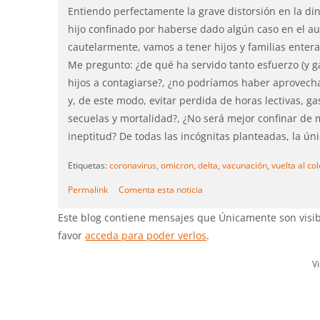
Entiendo perfectamente la grave distorsión en la din
hijo confinado por haberse dado algún caso en el au
cautelarmente, vamos a tener hijos y familias enter
Me pregunto: ¿de qué ha servido tanto esfuerzo (y g
hijos a contagiarse?, ¿no podríamos haber aprovecha
y, de este modo, evitar perdida de horas lectivas, g
secuelas y mortalidad?, ¿No será mejor confinar de
ineptitud? De todas las incógnitas planteadas, la ún
Etiquetas:
coronavirus,
omicron,
delta,
vacunación,
vuelta al co
Permalink
Comenta esta noticia
Este blog contiene mensajes que Únicamente son visibl
favor
acceda para poder verlos
.
V