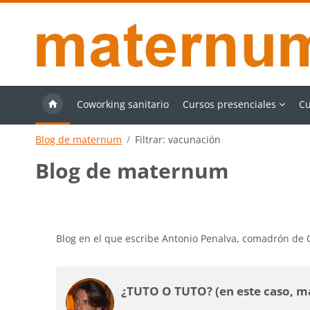
Salta al contenido principal
Coworking sanitario
Cursos presenciales
Cu
Blog de maternum
Filtrar: vacunación
Blog de maternum
Requisitos de finalización
Blog en el que escribe Antonio Penalva, comadrón de
¿TUTO O TUTO? (en este caso, má