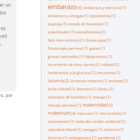
ner un
embarazo
(6)
embarazo y mercurio
(1)
ados
embarazo y omegas
(1)
episiotomía
(1)
esponja
(1)
estado de bienestar
(1)
ros
esterilizador
(1)
estreñimiento
(1)
ntil
feto macrosómico
(1)
fisioterapia
(1)
,
fisioterapia perineal
(1)
gases
(1)
grasas saturadas
(1)
hipopresivos
(1)
incremento de tono uterino
(1)
infantil
(1)
intolerancia a la glucosa
(1)
intrusismo
(1)
lactancia
(2)
lactancia materna
(1)
lactante
(1)
leche infantil
(1)
literiosis
(1)
llanto.
(1)
io, por
maniobra de hamilton
(1)
masaje
(1)
maternidad
masaje perineal
(1)
(3)
maternum
(4)
mercurio
(1)
microcefalia
(1)
nacimientos
(1)
nudo del cordón umbilical
(1)
obesidad infantil
(1)
omegas
(1)
omicron
(1)
ómicron
(1)
osteoporosis
(1)
pandemía
(1)