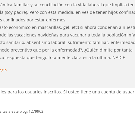
ámica familiar y su conciliación con la vida laboral que implica te
la (soy padre). Pero con esta medida, en vez de tener hijos confin
as confinados por estar enfermos.
asto económico en mascarillas, gel, etc) si ahora condenan a nuest
do las vacaciones navideñas para vacunar a toda la población infa
asto sanitario, absentismo laboral, sufrimiento familiar, enfermedad
 modo preventivo que por la enfermedad?, ¿Quién dimite por tanta
ica respuesta que tengo totalmente clara es a la última: NADIE
legio
es para los usuarios inscritos. Si usted tiene una cuenta de usuar
isitas a este blog: 1279962