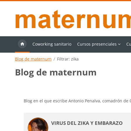
Salta al contenido principal
Coworking sanitario
Cursos presenciales
Cu
Blog de maternum
Filtrar: zika
Blog de maternum
Requisitos de finalización
Blog en el que escribe Antonio Penalva, comadrón de
VIRUS DEL ZIKA Y EMBARAZO