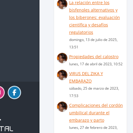
La relación entre los
bisfenoles alternativos y
los biberones: evaluación
científica y desafíos
regulatorios
domingo, 13 de julio de 2025,
13:51
Propiedades del calostro
lunes, 17 de abril de 2023, 10:52
VIRUS DEL ZIKA Y
EMBARAZO
sábado, 25 de marzo de 2023,
17:53
Complicaciones del cordón
umbilical durante el
embarazo y parto
lunes, 27 de febrero de 2023,