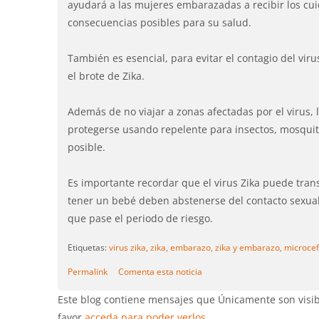
ayudará a las mujeres embarazadas a recibir los cu
consecuencias posibles para su salud.
También es esencial, para evitar el contagio del vir
el brote de Zika.
Además de no viajar a zonas afectadas por el virus
protegerse usando repelente para insectos, mosquit
posible.
Es importante recordar que el virus Zika puede trans
tener un bebé deben abstenerse del contacto sexual s
que pase el periodo de riesgo.
Etiquetas:
virus zika,
zika,
embarazo,
zika y embarazo,
microcef
Permalink
Comenta esta noticia
Este blog contiene mensajes que Únicamente son visibl
favor
acceda para poder verlos
.