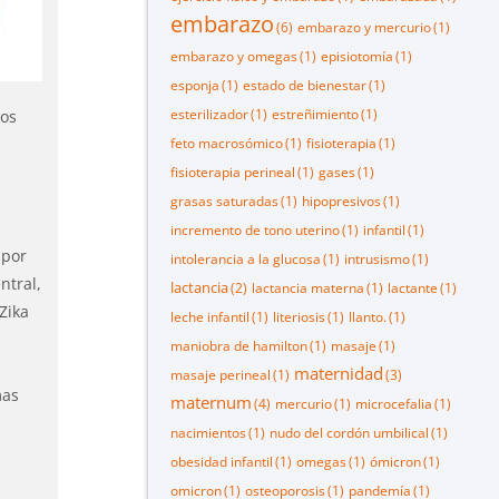
embarazo
(6)
embarazo y mercurio
(1)
embarazo y omegas
(1)
episiotomía
(1)
esponja
(1)
estado de bienestar
(1)
esterilizador
(1)
estreñimiento
(1)
los
feto macrosómico
(1)
fisioterapia
(1)
fisioterapia perineal
(1)
gases
(1)
grasas saturadas
(1)
hipopresivos
(1)
incremento de tono uterino
(1)
infantil
(1)
 por
intolerancia a la glucosa
(1)
intrusismo
(1)
ntral,
lactancia
(2)
lactancia materna
(1)
lactante
(1)
Zika
leche infantil
(1)
literiosis
(1)
llanto.
(1)
maniobra de hamilton
(1)
masaje
(1)
maternidad
masaje perineal
(1)
(3)
mas
maternum
(4)
mercurio
(1)
microcefalia
(1)
nacimientos
(1)
nudo del cordón umbilical
(1)
obesidad infantil
(1)
omegas
(1)
ómicron
(1)
omicron
(1)
osteoporosis
(1)
pandemía
(1)