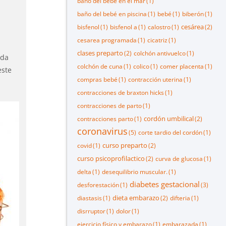
baño del bebé en el mar
(1)
baño del bebé en piscina
(1)
bebé
(1)
biberón
(1)
cesárea
bisfenol
(1)
bisfenol a
(1)
calostro
(1)
(2)
cesarea programada
(1)
cicatriz
(1)
clases preparto
(2)
colchón antivuelco
(1)
ada
colchón de cuna
(1)
colico
(1)
comer placenta
(1)
este
compras bebé
(1)
contracción uterina
(1)
contracciones de braxton hicks
(1)
contracciones de parto
(1)
cordón umbilical
contracciones parto
(1)
(2)
coronavirus
(5)
corte tardio del cordón
(1)
curso preparto
covid
(1)
(2)
curso psicoprofilactico
(2)
curva de glucosa
(1)
delta
(1)
desequilibrio muscular.
(1)
diabetes gestacional
desforestación
(1)
(3)
dieta embarazo
diastasis
(1)
(2)
difteria
(1)
disrruptor
(1)
dolor
(1)
ejercicio físico y embarazo
(1)
embarazada
(1)