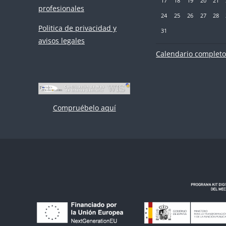
17
18
19
20
21
profesionales
Sin eventos, lunes, 24 ago
Sin eventos, martes, 
Sin eventos, mié
Sin eventos
Sin eve
Si
24
25
26
27
28
Politica de privacidad y
Sin eventos, lunes, 31 ago
31
avisos legales
Calendario complet
Compruébelo aquí