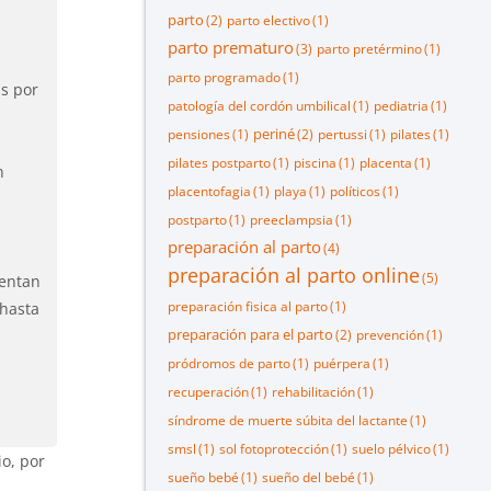
parto
(2)
parto electivo
(1)
parto prematuro
(3)
parto pretérmino
(1)
parto programado
(1)
as por
patología del cordón umbilical
(1)
pediatria
(1)
periné
pensiones
(1)
(2)
pertussi
(1)
pilates
(1)
pilates postparto
(1)
piscina
(1)
placenta
(1)
n
placentofagia
(1)
playa
(1)
políticos
(1)
postparto
(1)
preeclampsia
(1)
preparación al parto
(4)
preparación al parto online
(5)
tentan
preparación fisica al parto
(1)
 hasta
preparación para el parto
(2)
prevención
(1)
pródromos de parto
(1)
puérpera
(1)
recuperación
(1)
rehabilitación
(1)
síndrome de muerte súbita del lactante
(1)
smsl
(1)
sol fotoprotección
(1)
suelo pélvico
(1)
io, por
sueño bebé
(1)
sueño del bebé
(1)