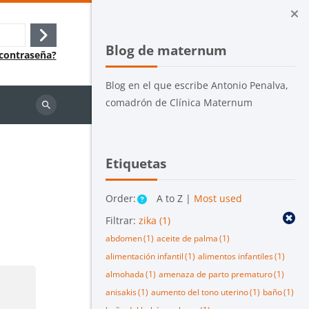
Bloques
Salta Blog de maternum
Acceder
Blog de maternum
 contraseña?
Blog en el que escribe Antonio Penalva,
comadrón de Clínica Maternum
Buscar
cursos
Salta Etiquetas
Etiquetas
Order:
A to Z |
Most used
Filtrar:
zika
(1)
abdomen
(1)
aceite de palma
(1)
alimentación infantil
(1)
alimentos infantiles
(1)
almohada
(1)
amenaza de parto prematuro
(1)
anisakis
(1)
aumento del tono uterino
(1)
baño
(1)