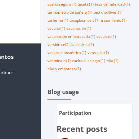
sueño seguro
(1)
tacatá
(1)
tasa de natalidad
(1)
termómetro de bañera
(1)
test o´sullivan
(1)
tosferina
(1)
toxoplasmosis
(1)
tratamiento
(1)
vacuna
(1)
vacunación
(1)
vacunación embarazada
(1)
vacunas
(1)
versión cefálica externa
(1)
os
violencia obstétrica
(1)
virus zika
(1)
entos
vitamina d
(1)
vuelta al colegio
(1)
zika
(1)
zika y embarazo
(1)
óximos
Salta Blog usage
Blog usage
Participation
Recent posts