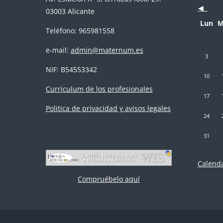
◀︎
03003 Alicante
Lunes
M
Lun
M
Teléfono: 965981558
e-mail:
admin@maternum.es
Sin event
Si
3
NIF: B54553342
Sin event
Si
10
Curriculum de los profesionales
Sin event
Si
17
Politica de privacidad y avisos legales
Sin event
Si
24
Sin event
31
Calenda
Compruébelo aquí