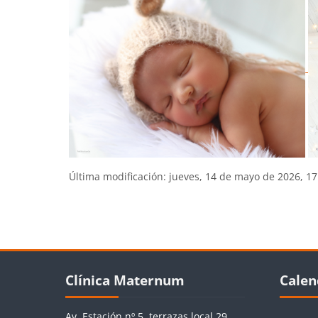
Última modificación: jueves, 14 de mayo de 2026, 17
Bloques
Bloques
Bloq
Salta Clínica Maternum
Salta Cale
Clínica Maternum
Calen
Av. Estación nº 5, terrazas local 29.