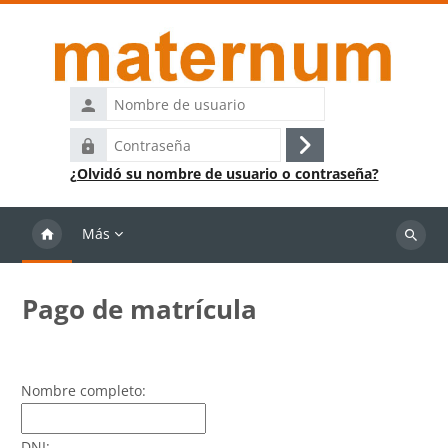
Salta al contenido principal
Nombre
de
Contraseña
usuario
Acceder
¿Olvidó su nombre de usuario o contraseña?
Más
Buscar
cursos
Pago de matrícula
Nombre completo:
DNI: