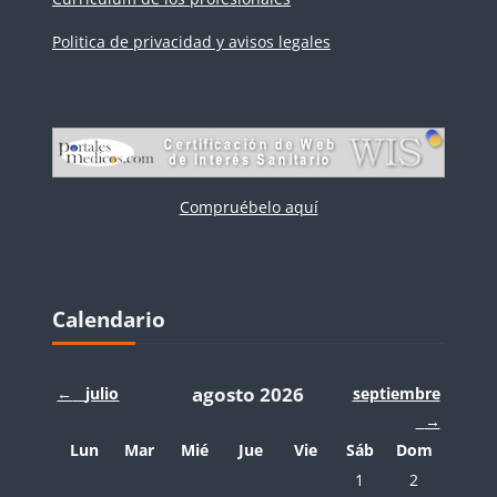
Politica de privacidad y avisos legales
Compruébelo aquí
Bloques
Salta Calendario
Calendario
agosto 2026
←
julio
septiembre
→
Lunes
Martes
Miércoles
Jueves
Viernes
Sábado
Domingo
Lun
Mar
Mié
Jue
Vie
Sáb
Dom
Sin eventos, sábado,
Sin eventos, 
1
2