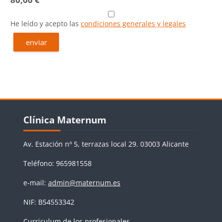
He leído y acepto las
condiciones generales y legales
Bloques
Salta Clínica Maternum
Clínica Maternum
Av. Estación nº 5, terrazas local 29. 03003 Alicante
Teléfono: 965981558
e-mail:
admin@maternum.es
NIF: B54553342
Curriculum de los profesionales