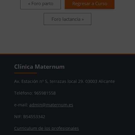
« Foro parto
Regresar a Curso
Foro lactancia »
Bloques
Salta Clínica Maternum
Clínica Maternum
Av. Estación nº 5, terrazas local 29. 03003 Alicante
Teléfono: 965981558
e-mail:
admin@maternum.es
NIF: B54553342
Curriculum de los profesionales