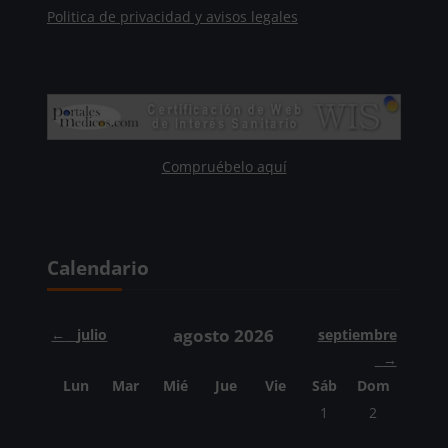
Politica de privacidad y avisos legales
Compruébelo aquí
Bloques
Salta Calendario
Calendario
agosto 2026
←
julio
septiembre
→
Lunes
Martes
Miércoles
Jueves
Viernes
Sábado
Domingo
Lun
Mar
Mié
Jue
Vie
Sáb
Dom
Sin eventos, sábado,
Sin eventos, 
1
2