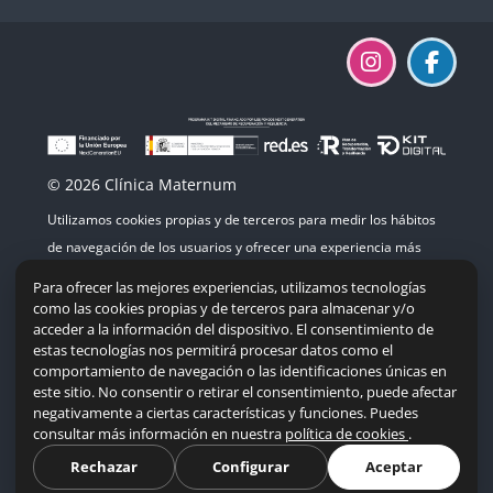
© 2026 Clínica Maternum
Utilizamos cookies propias y de terceros para medir los hábitos
de navegación de los usuarios y ofrecer una experiencia más
agradable. Si continúas navegando, consideramos que aceptas
Para ofrecer las mejores experiencias, utilizamos tecnologías
su uso.
como las cookies propias y de terceros para almacenar y/o
acceder a la información del dispositivo. El consentimiento de
estas tecnologías nos permitirá procesar datos como el
comportamiento de navegación o las identificaciones únicas en
este sitio. No consentir o retirar el consentimiento, puede afectar
Mapa del sitio
|
Accesibilidad
|
Política de cookies
negativamente a ciertas características y funciones. Puedes
consultar más información en nuestra
política de cookies
.
Resumen de retención de datos
Descargar la app para dispositivos móviles
Rechazar
Configurar
Aceptar