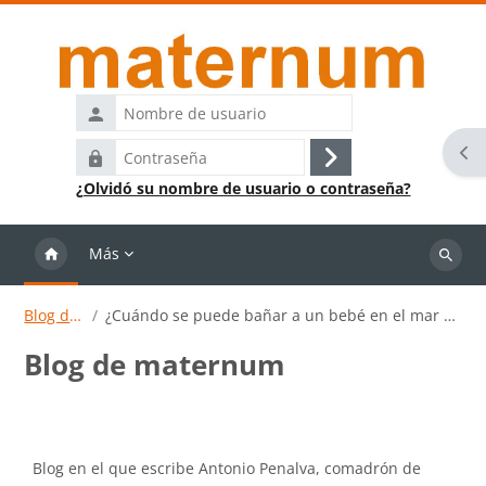
Salta al contenido principal
Nombre
de
Abr
Contraseña
usuario
Acceder
¿Olvidó su nombre de usuario o contraseña?
Más
Buscar
cursos
Blog de maternum
¿Cuándo se puede bañar a un bebé en el mar y en la piscina? y ¿cuándo se puede bañar la mama tras el parto?
Blog de maternum
Requisitos de finalización
Blog en el que escribe Antonio Penalva, comadrón de