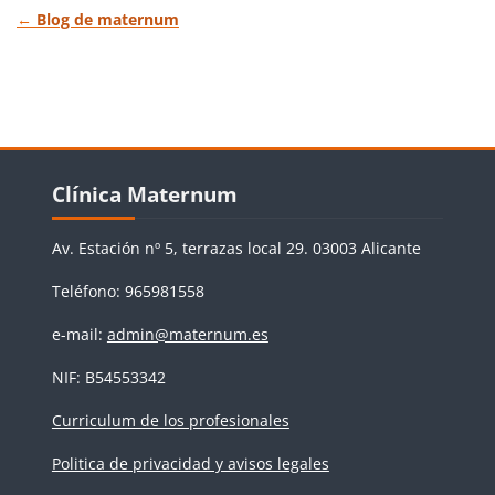
Return to
←
Blog de maternum
Bloques
Salta Clínica Maternum
Clínica Maternum
Av. Estación nº 5, terrazas local 29. 03003 Alicante
Teléfono: 965981558
e-mail:
admin@maternum.es
NIF: B54553342
Curriculum de los profesionales
Politica de privacidad y avisos legales