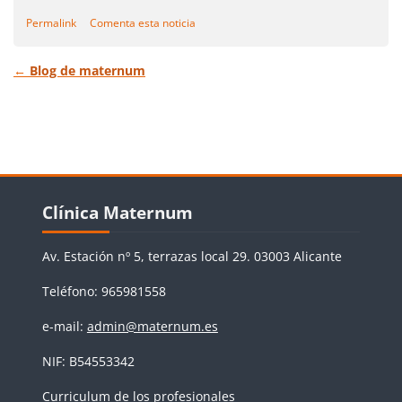
Permalink
Comenta esta noticia
Return to
←
Blog de maternum
Bloques
Salta Clínica Maternum
Clínica Maternum
Av. Estación nº 5, terrazas local 29. 03003 Alicante
Teléfono: 965981558
e-mail:
admin@maternum.es
NIF: B54553342
Curriculum de los profesionales