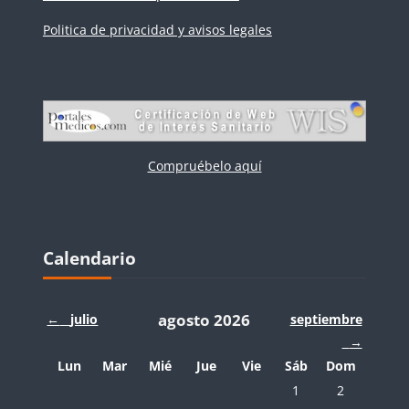
Politica de privacidad y avisos legales
Compruébelo aquí
Bloques
Salta Calendario
Calendario
agosto 2026
←
julio
septiembre
→
Lunes
Martes
Miércoles
Jueves
Viernes
Sábado
Domingo
Lun
Mar
Mié
Jue
Vie
Sáb
Dom
Sin eventos, sábado,
Sin eventos, 
1
2