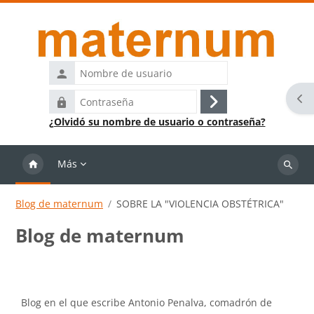
Salta al contenido principal
Nombre
de
Abr
Contraseña
usuario
Acceder
¿Olvidó su nombre de usuario o contraseña?
Más
Buscar
cursos
Blog de maternum
SOBRE LA "VIOLENCIA OBSTÉTRICA"
Blog de maternum
Requisitos de finalización
Blog en el que escribe Antonio Penalva, comadrón de